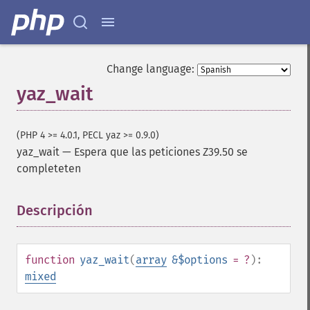
Change language:
yaz_wait
(PHP 4 >= 4.0.1, PECL yaz >= 0.9.0)
yaz_wait
—
Espera que las peticiones Z39.50 se
completeten
Descripción
¶
function
yaz_wait
(
array
&$options
= ?
):
mixed