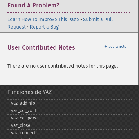
Found A Problem?
Learn How To Improve This Page
•
Submit a Pull
Request
•
Report a Bug
＋
User Contributed Notes
add a note
There are no user contributed notes for this page.
Funciones de YAZ
yaz_​addinfo
yaz_​ccl_​conf
yaz_​ccl_​parse
yaz_​close
yaz_​connect