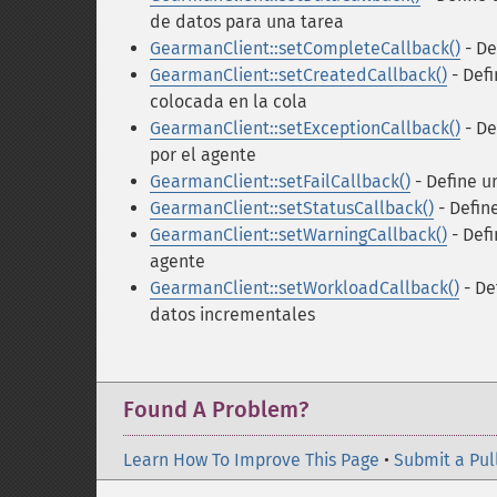
de datos para una tarea
GearmanClient::setCompleteCallback()
- De
GearmanClient::setCreatedCallback()
- Def
colocada en la cola
GearmanClient::setExceptionCallback()
- De
por el agente
GearmanClient::setFailCallback()
- Define u
GearmanClient::setStatusCallback()
- Defin
GearmanClient::setWarningCallback()
- Defi
agente
GearmanClient::setWorkloadCallback()
- De
datos incrementales
Found A Problem?
Learn How To Improve This Page
•
Submit a Pul