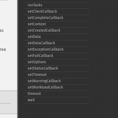
runTasks
setClientCallback
setCompleteCallback
setContext
as
setCreatedCallback
setData
setDataCallback
area
setExceptionCallback
setFailCallback
setOptions
setStatusCallback
setTimeout
setWarningCallback
setWorkloadCallback
timeout
wait