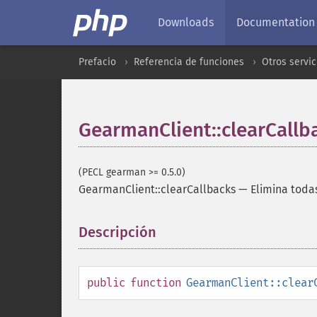
Downloads
Documentation
Prefacio
Referencia de funciones
Otros servic
GearmanClient::clearCallb
(PECL gearman >= 0.5.0)
GearmanClient::clearCallbacks
—
Elimina toda
Descripción
¶
public
function
GearmanClient::clear