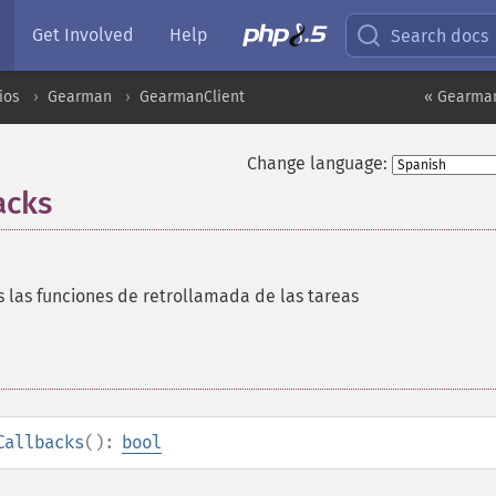
Get Involved
Help
Search docs
ios
Gearman
GearmanClient
« Gearman
Change language:
acks
s las funciones de retrollamada de las tareas
Callbacks
():
bool