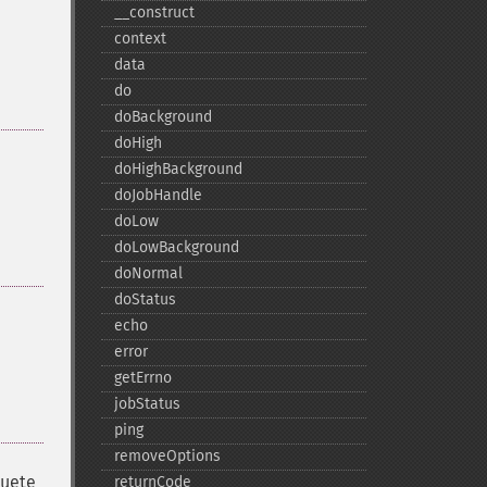
_​_​construct
context
data
do
doBackground
doHigh
doHighBackground
doJobHandle
doLow
doLowBackground
doNormal
doStatus
echo
error
getErrno
jobStatus
ping
removeOptions
quete
returnCode