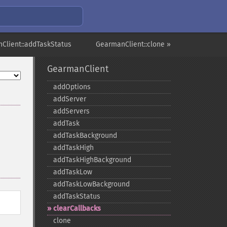
Client::addTaskStatus
GearmanClient::clone »
GearmanClient
addOptions
addServer
addServers
addTask
addTaskBackground
addTaskHigh
addTaskHighBackground
addTaskLow
addTaskLowBackground
addTaskStatus
clearCallbacks
clone