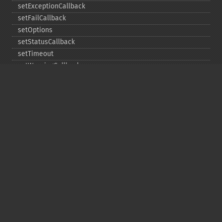
setExceptionCallback
setFailCallback
setOptions
setStatusCallback
setTimeout
setWarningCallback
setWorkloadCallback
timeout
wait
Copyright © 2001-2026 The PHP Documentation
Group
My PHP.net
Contact
Other PHP.net sites