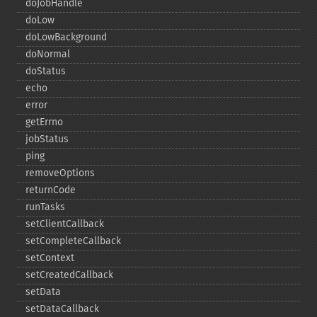
doJobHandle
doLow
doLowBackground
doNormal
doStatus
echo
error
getErrno
jobStatus
ping
removeOptions
returnCode
runTasks
setClientCallback
setCompleteCallback
setContext
setCreatedCallback
setData
setDataCallback