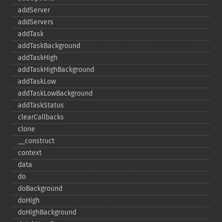
addServer
addServers
addTask
addTaskBackground
addTaskHigh
addTaskHighBackground
addTaskLow
addTaskLowBackground
addTaskStatus
clearCallbacks
clone
_​_​construct
context
data
do
doBackground
doHigh
doHighBackground