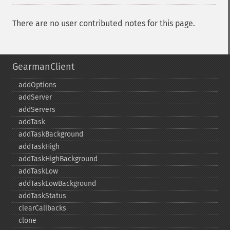
There are no user contributed notes for this page.
GearmanClient
addOptions
addServer
addServers
addTask
addTaskBackground
addTaskHigh
addTaskHighBackground
addTaskLow
addTaskLowBackground
addTaskStatus
clearCallbacks
clone