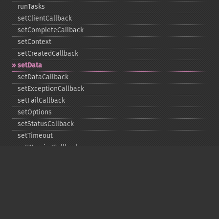
runTasks
setClientCallback
setCompleteCallback
setContext
setCreatedCallback
setData
setDataCallback
setExceptionCallback
setFailCallback
setOptions
setStatusCallback
setTimeout
setWarningCallback
setWorkloadCallback
timeout
wait