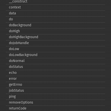
_​_​construct
context
data
do
doBackground
doHigh
doHighBackground
doJobHandle
doLow
doLowBackground
doNormal
doStatus
echo
error
getErrno
jobStatus
ping
removeOptions
returnCode