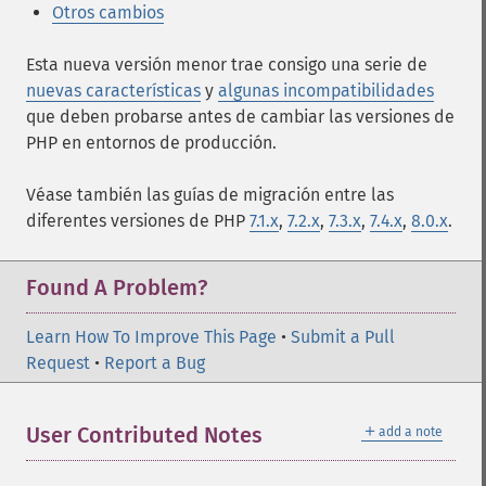
Otros cambios
Esta nueva versión menor trae consigo una serie de
nuevas características
y
algunas incompatibilidades
que deben probarse antes de cambiar las versiones de
PHP en entornos de producción.
Véase también las guías de migración entre las
diferentes versiones de PHP
7.1.x
,
7.2.x
,
7.3.x
,
7.4.x
,
8.0.x
.
Found A Problem?
Learn How To Improve This Page
•
Submit a Pull
Request
•
Report a Bug
＋
User Contributed Notes
add a note