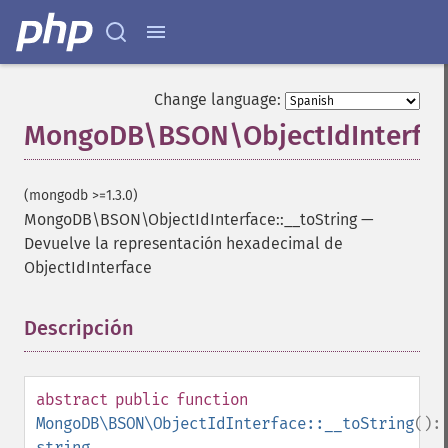
Change language:
MongoDB\BSON\ObjectIdInterface
(mongodb >=1.3.0)
MongoDB\BSON\ObjectIdInterface::__toString
—
Devuelve la representación hexadecimal de
ObjectIdInterface
Descripción
¶
abstract
public
function
MongoDB\BSON\ObjectIdInterface::__toString
():
string