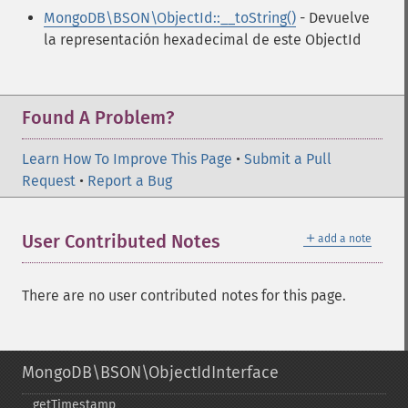
MongoDB\BSON\ObjectId::__toString()
- Devuelve
la representación hexadecimal de este ObjectId
Found A Problem?
Learn How To Improve This Page
•
Submit a Pull
Request
•
Report a Bug
＋
User Contributed Notes
add a note
There are no user contributed notes for this page.
MongoDB\BSON\ObjectIdInterface
getTimestamp