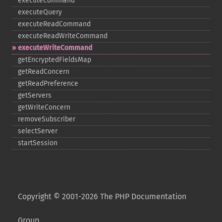
executeCommand
executeQuery
executeReadCommand
executeReadWriteCommand
executeWriteCommand
getEncryptedFieldsMap
getReadConcern
getReadPreference
getServers
getWriteConcern
removeSubscriber
selectServer
startSession
Copyright © 2001-2026 The PHP Documentation
Group