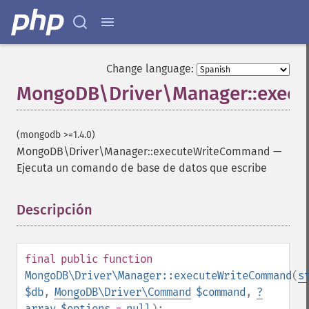
Change language:
MongoDB\Driver\Manager::exec
(mongodb >=1.4.0)
MongoDB\Driver\Manager::executeWriteCommand
—
Ejecuta un comando de base de datos que escribe
Descripción
¶
final
public
function
MongoDB\Driver\Manager::executeWriteCommand
(
s
$db
,
MongoDB\Driver\Command
$command
,
?
array
$options
=
null
):