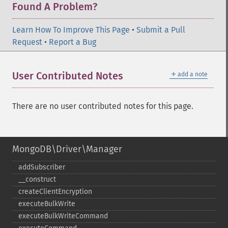
Found A Problem?
Learn How To Improve This Page
•
Submit a Pull
Request
•
Report a Bug
＋
User Contributed Notes
add a note
There are no user contributed notes for this page.
MongoDB\Driver\Manager
addSubscriber
_​_​construct
createClientEncryption
executeBulkWrite
executeBulkWriteCommand