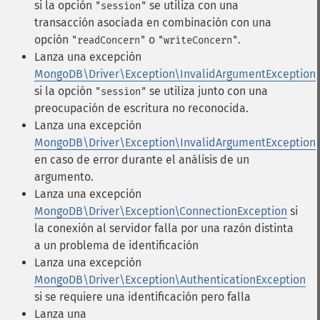
si la opción
se utiliza con una
"session"
transacción asociada en combinación con una
opción
o
.
"readConcern"
"writeConcern"
Lanza una excepción
MongoDB\Driver\Exception\InvalidArgumentException
si la opción
se utiliza junto con una
"session"
preocupación de escritura no reconocida.
Lanza una excepción
MongoDB\Driver\Exception\InvalidArgumentException
en caso de error durante el análisis de un
argumento.
Lanza una excepción
MongoDB\Driver\Exception\ConnectionException
si
la conexión al servidor falla por una razón distinta
a un problema de identificación
Lanza una excepción
MongoDB\Driver\Exception\AuthenticationException
si se requiere una identificación pero falla
Lanza una