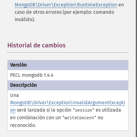
MongoDB\Driver\Exception\RuntimeException
en
caso de otros errores (por ejemplo: comando
inválido).
Historial de cambios
¶
PECL mongodb 1.4.4
Una
MongoDB\Driver\Exception\InvalidArgumentExcepti
on
será lanzada si la opción
es utilizada
"session"
en combinación con un
no
"writeConcern"
reconocido.