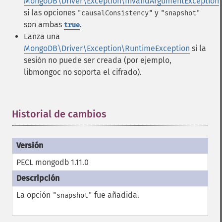
MongoDB\Driver\Exception\InvalidArgumentException
si las opciones
y
"causalConsistency"
"snapshot"
son ambas
.
true
Lanza una
MongoDB\Driver\Exception\RuntimeException
si la
sesión no puede ser creada (por ejemplo,
libmongoc no soporta el cifrado).
Historial de cambios
¶
PECL mongodb 1.11.0
La opción
fue añadida.
"snapshot"