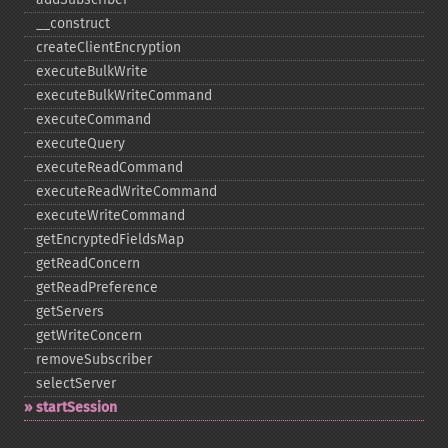
_​_​construct
createClientEncryption
executeBulkWrite
executeBulkWriteCommand
executeCommand
executeQuery
executeReadCommand
executeReadWriteCommand
executeWriteCommand
getEncryptedFieldsMap
getReadConcern
getReadPreference
getServers
getWriteConcern
removeSubscriber
selectServer
startSession