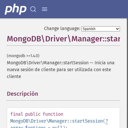
Change language:
MongoDB\Driver\Manager::startS
(mongodb >=1.4.0)
MongoDB\Driver\Manager::startSession
—
Inicia una
nueva sesión de cliente para ser utilizada con este
cliente
Descripción
¶
final
public
function
MongoDB\Driver\Manager::startSession
(
?
array
$options
=
null
):