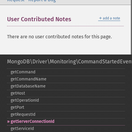
＋
User Contributed Notes
add a note
There are no user contributed notes for this page.
MongoDB\Driver\Monitoring\CommandStartedEven
getCommand
getCommandName
getDatabaseName
getHost
getOperationId
getPort
getRequestId
getServerConnectionId
getServiceId