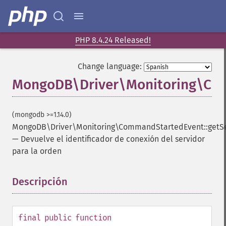
PHP 8.4.24 Released!
Change language:
MongoDB\Driver\Monitoring\Com
(mongodb >=1.14.0)
MongoDB\Driver\Monitoring\CommandStartedEvent::getSe
—
Devuelve el identificador de conexión del servidor
para la orden
Descripción
¶
final
public
function