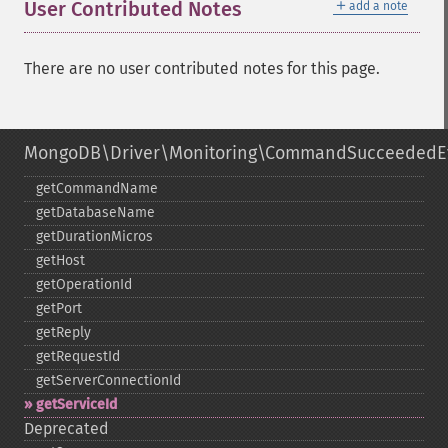
＋
User Contributed Notes
add a note
There are no user contributed notes for this page.
MongoDB\Driver\Monitoring\CommandSucceededE
getCommandName
getDatabaseName
getDurationMicros
getHost
getOperationId
getPort
getReply
getRequestId
getServerConnectionId
getServiceId
Deprecated