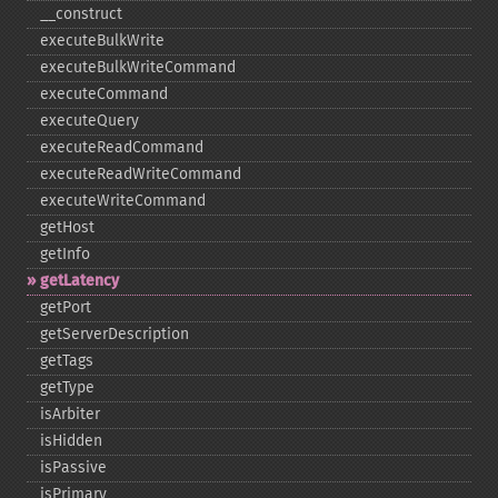
_​_​construct
executeBulkWrite
executeBulkWriteCommand
executeCommand
executeQuery
executeReadCommand
executeReadWriteCommand
executeWriteCommand
getHost
getInfo
getLatency
getPort
getServerDescription
getTags
getType
isArbiter
isHidden
isPassive
isPrimary