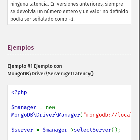
ninguna latencia. En versiones anteriores, siempre
se devolvía un número entero y un valor no definido
podía ser señalado como
.
-1
Ejemplos
¶
Ejemplo #1 Ejemplo con
MongoDB\Driver\Server::getLatency()
<?php

$manager 
= new 
MongoDB\Driver\Manager
(
"mongodb://localho
$server 
= 
$manager
->
selectServer
();
