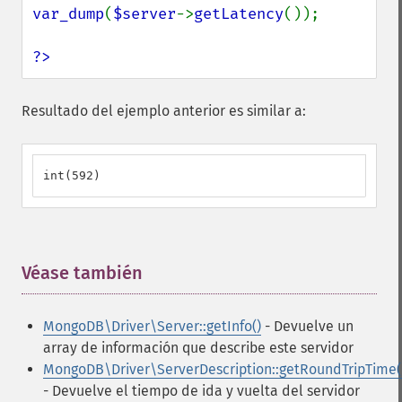
var_dump
(
$server
->
getLatency
());

?>
Resultado del ejemplo anterior es similar a:
int(592)
Véase también
¶
MongoDB\Driver\Server::getInfo()
- Devuelve un
array de información que describe este servidor
MongoDB\Driver\ServerDescription::getRoundTripTime(
- Devuelve el tiempo de ida y vuelta del servidor