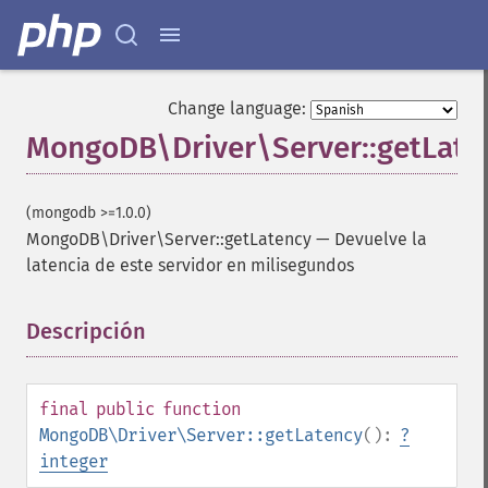
Change language:
MongoDB\Driver\Server::getLate
(mongodb >=1.0.0)
MongoDB\Driver\Server::getLatency
—
Devuelve la
latencia de este servidor en milisegundos
Descripción
¶
final
public
function
MongoDB\Driver\Server::getLatency
():
?
integer