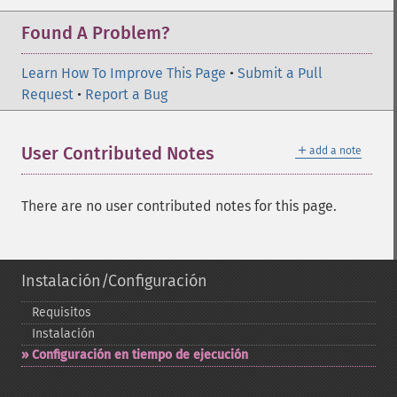
Found A Problem?
Learn How To Improve This Page
•
Submit a Pull
Request
•
Report a Bug
＋
User Contributed Notes
add a note
There are no user contributed notes for this page.
Instalación/Configuración
Requisitos
Instalación
Configuración en tiempo de ejecución