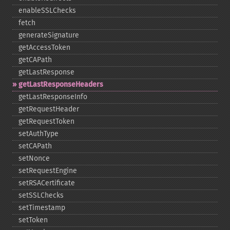
enableSSLChecks
fetch
generateSignature
getAccessToken
getCAPath
getLastResponse
getLastResponseHeaders
getLastResponseInfo
getRequestHeader
getRequestToken
setAuthType
setCAPath
setNonce
setRequestEngine
setRSACertificate
setSSLChecks
setTimestamp
setToken