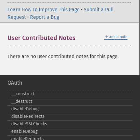
Learn How To Improve This Page
•
Submit a Pull
Request
•
Report a Bug
＋
User Contributed Notes
add a note
There are no user contributed notes for this page.
OAuth
_​_​construct
_​_​destruct
disableDebug
disableRedirects
disableSSLChecks
enableDebug
enableRedirects