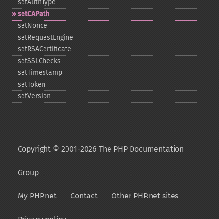
setAuthType
setCAPath
setNonce
setRequestEngine
setRSACertificate
setSSLChecks
setTimestamp
setToken
setVersion
Copyright © 2001-2026 The PHP Documentation
Group
My PHP.net
Contact
Other PHP.net sites