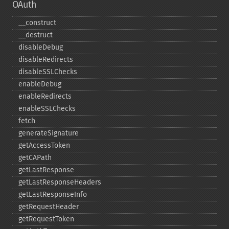
OAuth
_​_​construct
_​_​destruct
disableDebug
disableRedirects
disableSSLChecks
enableDebug
enableRedirects
enableSSLChecks
fetch
generateSignature
getAccessToken
getCAPath
getLastResponse
getLastResponseHeaders
getLastResponseInfo
getRequestHeader
getRequestToken