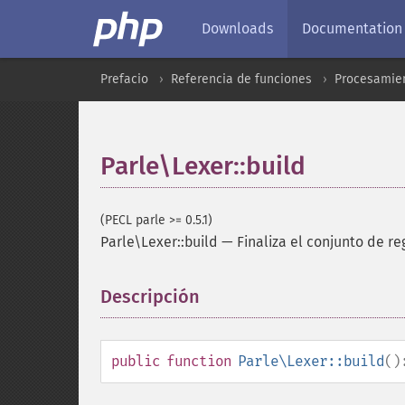
Downloads
Documentation
Prefacio
Referencia de funciones
Procesamien
Parle\Lexer::build
(PECL parle >= 0.5.1)
Parle\Lexer::build
—
Finaliza el conjunto de re
Descripción
¶
public
function
Parle\Lexer::build
()