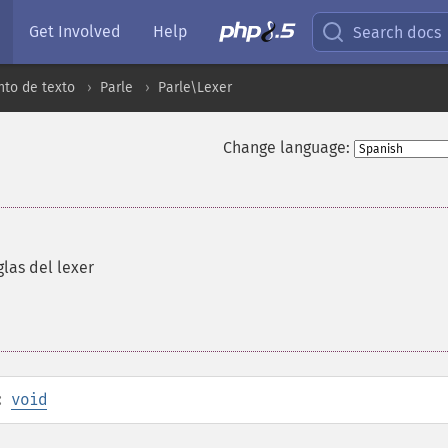
Get Involved
Help
Search docs
to de texto
Parle
Parle\Lexer
Change language:
glas del lexer
:
void