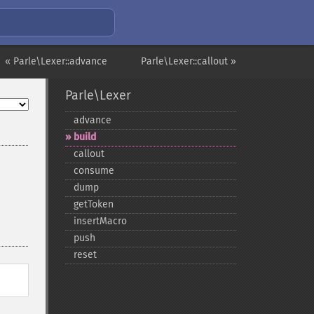
« Parle\Lexer::advance
Parle\Lexer::callout »
Parle\Lexer
advance
build
callout
consume
dump
getToken
insertMacro
push
reset