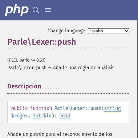
Change language:
Parle\Lexer::push
(PECL parle >= 0.5.1)
Parle\Lexer::push
—
Añade una regla de análisis
Descripción
¶
public
function
Parle\Lexer::push
(
string
$regex
,
int
$id
):
void
Añade un patrón para el reconocimiento de los