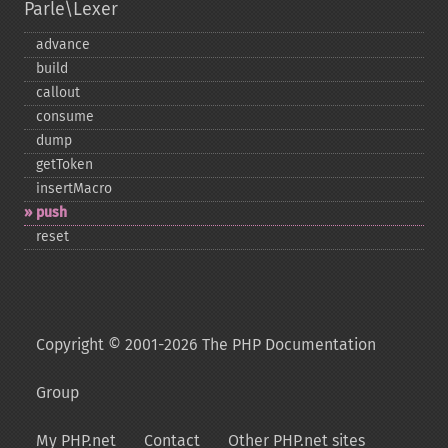
Parle\Lexer
advance
build
callout
consume
dump
getToken
insertMacro
push
reset
Copyright © 2001-2026 The PHP Documentation
Group
My PHP.net
Contact
Other PHP.net sites