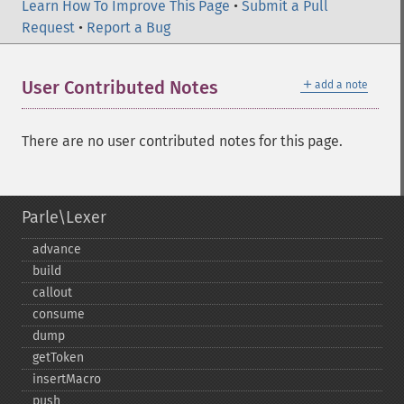
Learn How To Improve This Page
•
Submit a Pull
Request
•
Report a Bug
＋
User Contributed Notes
add a note
There are no user contributed notes for this page.
Parle\Lexer
advance
build
callout
consume
dump
getToken
insertMacro
push