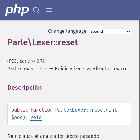
Change language:
Parle\Lexer::reset
(PECL parle >= 0.7.1)
Parle\Lexer::reset
—
Reinicializa el analizador léxico
Descripción
¶
public
function
Parle\Lexer::reset
(
int
$pos
):
void
Reinicializa el analizador léxico pasando