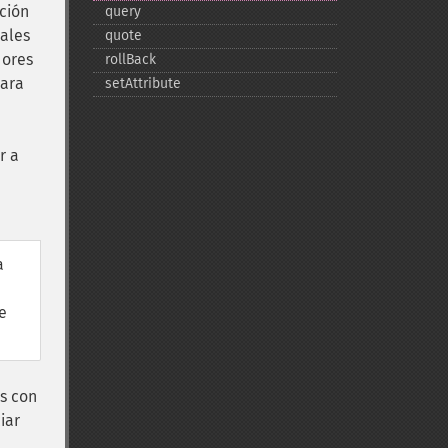
ción
query
ales
quote
dores
rollBack
para
setAttribute
r a
a
e
s con
iar