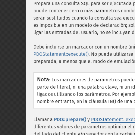
Prepara una consulta SQL para ser ejecutada
puede contener cero o más parámetros nombrad
serán sustituidos cuando la consulta sea eje
es imposible en un modelo de declaración; sol
ligar las entradas del usuario, no se incluyan 
Debe incluirse un marcador con un nombre únic
PDOStatement::execute()
. No puede utilizars
preparada, a menos que el modo de emulación
Nota
:
Los marcadores de parámetros pueden 
parte de literal, ni una palabra clave, ni un 
ligados utilizando los parámetros. Por ejemp
nombre entrante, en la cláusula IN() de una 
Llamar a
PDO::prepare()
y
PDOStatement::exec
diferentes valores de parámetros optimiza el 
del lado del cliente y/o servidor con la caché