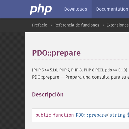
Downloads
Documentation
Prefacio
Referencia de funciones
Extensiones
PDO::prepare
(PHP 5 >= 5.1.0, PHP 7, PHP 8, PHP 8,PECL pdo >= 0.1.0)
PDO::prepare
—
Prepara una consulta para su 
Descripción
¶
public
function
PDO::prepare
(
string