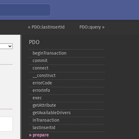
« PDO::lastInsertId
PDO::query »
PDO
beginTransaction
commit
connect
_​_​construct
errorCode
errorInfo
exec
getAttribute
getAvailableDrivers
inTransaction
lastInsertId
prepare