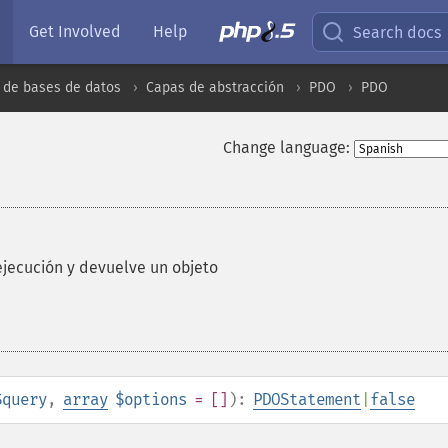
Get Involved
Help
Search docs
 de bases de datos
Capas de abstracción
PDO
PDO
Change language:
ejecución y devuelve un objeto
$query
,
array
$options
= []
):
PDOStatement
|
false