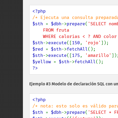
$sth 
= 
$dbh
->
prepare
(
'SELECT nom
    FROM fruta

    WHERE calorias < ? AND colo
$sth
->
execute
([
150
, 
'rojo'
$red 
= 
$sth
->
fetchAll
$sth
->
execute
([
175
, 
'amarillo'
$yellow 
= 
$sth
->
fetchAll
?>
Ejemplo #3 Modelo de declaración SQL con un
$sth 
= 
$dbh
->
prepare
(
'SELECT * F