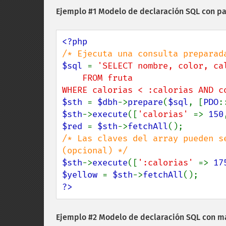
Ejemplo #1 Modelo de declaración SQL con 
$sql 
= 
'SELECT nombre, color, cal
    FROM fruta

WHERE calorias < :calorias AND c
$sth 
= 
$dbh
->
prepare
(
$sql
, [
PDO
:
$sth
->
execute
([
'calorias' 
=> 
150
$red 
= 
$sth
->
fetchAll
/* Las claves del array pueden s
$sth
->
execute
([
':calorias' 
=> 
17
$yellow 
= 
$sth
->
fetchAll
?>
Ejemplo #2 Modelo de declaración SQL con m