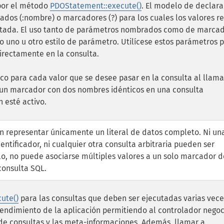
 por el método
PDOStatement::execute()
. El modelo de declara
os (:nombre) o marcadores (?) para los cuales los valores re
cutada. El uso tanto de parámetros nombrados como de marca
o uno u otro estilo de parámetro. Utilícese estos parámetros 
directamente en la consulta.
o para cada valor que se desee pasar en la consulta al llama
e un marcador con dos nombres idénticos en una consulta
 esté activo.
representar únicamente un literal de datos completo. Ni un
identificador, ni cualquier otra consulta arbitraria pueden ser
lo, no puede asociarse múltiples valores a un solo marcador d
consulta SQL.
ute()
para las consultas que deben ser ejecutadas varias vece
rendimiento de la aplicación permitiendo al controlador negoc
 de consultas y las meta-informaciones. Además, llamar a