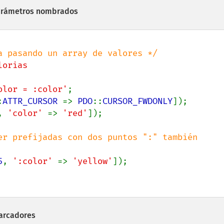
parámetros nombrados
orias

olor = :color'
:
ATTR_CURSOR 
=> 
PDO
::
CURSOR_FWDONLY
, 
'color' 
=> 
'red'
er prefijadas con dos puntos ":" también 
5
, 
':color' 
=> 
'yellow'
arcadores