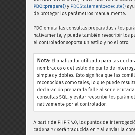
PDO::prepare()
y
PDOStatement::execute()
ayud
de proteger los parámetros manualmente.
PDO emula las consultas preparadas / los pará
nativamente, y puede también reescribir los 
el controlador soporta un estilo y no el otro.
Nota
:
El analizador utilizado para las decl
nombrados o del estilo de punto de interrog
simples y dobles. Esto significa que las comi
reconocidas como tales, lo que puede resul
declaración preparada falle al ser ejecutada
consultas SQL, y evitar reescribir los parám
nativamente por el controlador.
A partir de PHP 7.4.0, los puntos de interrogac
cadena
será traducida en
al enviar la con
??
?