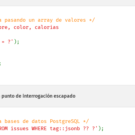
bre, color, calorias

r = ?'
 punto de interrogación escapado
ROM issues WHERE tag::jsonb ?? ?'