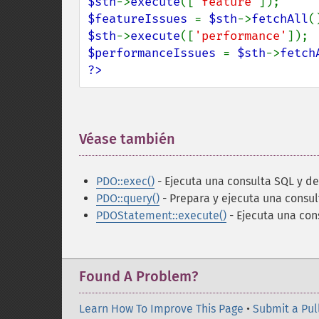
$sth
->
execute
([
'feature'
$featureIssues 
= 
$sth
->
fetchAll
$sth
->
execute
([
'performance'
$performanceIssues 
= 
$sth
->
fetch
?>
Véase también
¶
PDO::exec()
- Ejecuta una consulta SQL y de
PDO::query()
- Prepara y ejecuta una consul
PDOStatement::execute()
- Ejecuta una con
Found A Problem?
Learn How To Improve This Page
•
Submit a Pul