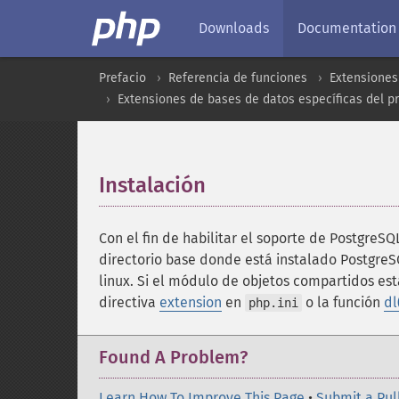
Downloads
Documentation
Prefacio
Referencia de funciones
Extensiones
Extensiones de bases de datos específicas del p
Instalación
¶
Con el fin de habilitar el soporte de PostgreSQ
directorio base donde está instalado Postgre
linux. Si el módulo de objetos compartidos es
directiva
extension
en
o la función
dl
php.ini
Found A Problem?
Learn How To Improve This Page
•
Submit a Pul