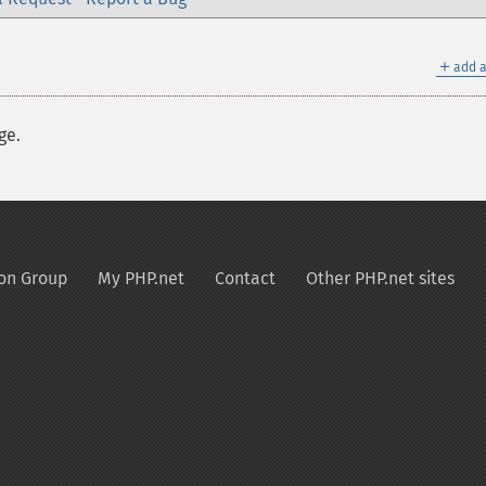
＋
add a
ge.
on Group
My PHP.net
Contact
Other PHP.net sites