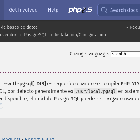
Get Involved
Help
Search docs
 de bases de datos
« Requ
roveedor
PostgreSQL
Instalación/Configuración
Change language:
L,
--with-pgsql[=DIR]
es requerido cuando se compila PHP.
DIR
SQL, por defecto generalmente es
en sistem
/usr/local/pgsql
tá disponible, el módulo PostgreSQL puede ser cargado usando
()
.
l Request
•
Report a Bug