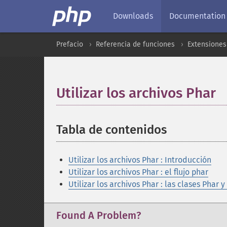
Downloads
Documentation
Prefacio
Referencia de funciones
Extensiones
Utilizar los archivos Phar
Tabla de contenidos
¶
Utilizar los archivos Phar : Introducción
Utilizar los archivos Phar : el flujo phar
Utilizar los archivos Phar : las clases Phar 
Found A Problem?