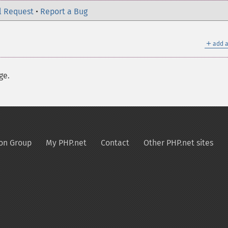
l Request
•
Report a Bug
＋
add a
ge.
on Group
My PHP.net
Contact
Other PHP.net sites