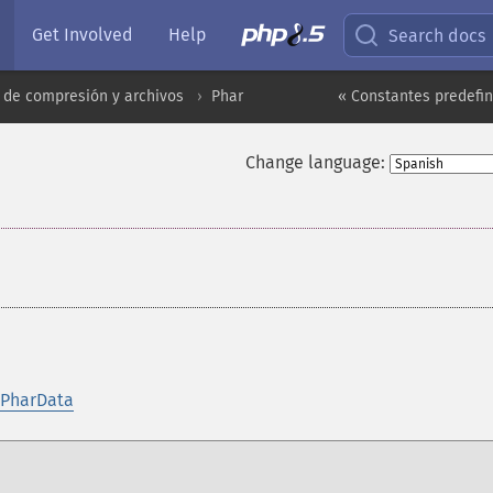
Get Involved
Help
Search docs
 de compresión y archivos
Phar
« Constantes predefi
Change language:
¶
y PharData