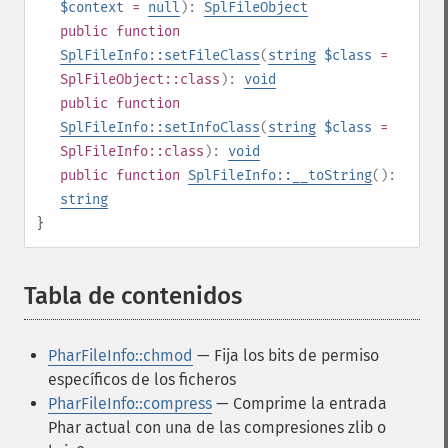
$context
=
null
):
SplFileObject
public
function
SplFileInfo::setFileClass
(
string
$class
=
SplFileObject::class
):
void
public
function
SplFileInfo::setInfoClass
(
string
$class
=
SplFileInfo::class
):
void
public
function
SplFileInfo::__toString
():
string
}
Tabla de contenidos
¶
PharFileInfo::chmod
— Fija los bits de permiso
específicos de los ficheros
PharFileInfo::compress
— Comprime la entrada
Phar actual con una de las compresiones zlib o