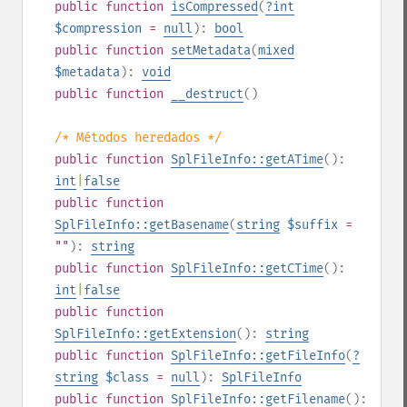
public
function
isCompressed
(
?
int
$compression
=
null
):
bool
public
function
setMetadata
(
mixed
$metadata
):
void
public
function
__destruct
()
/* Métodos heredados */
public
function
SplFileInfo::getATime
():
int
|
false
public
function
SplFileInfo::getBasename
(
string
$suffix
=
""
):
string
public
function
SplFileInfo::getCTime
():
int
|
false
public
function
SplFileInfo::getExtension
():
string
public
function
SplFileInfo::getFileInfo
(
?
string
$class
=
null
):
SplFileInfo
public
function
SplFileInfo::getFilename
():