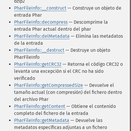
bzip2
PharFileInfo::__construct
— Construye un objeto de
entrada Phar
PharFileInfo::decompress
— Descomprime la
entrada Phar actual dentro del phar
PharFileInfo::delMetadata
— Elimina las metadatos
de la entrada
PharFileInfo::__destruct
— Destruye un objeto
PharFileInfo
PharFileInfo::getCRC32
— Retorna el código CRC32 o
levanta una excepción si el CRC no ha sido
verificado
PharFileInfo::getCompressedSize
— Devuelve el
tamaño actual (con compresión) del fichero dentro
del archivo Phar
PharFileInfo::getContent
— Obtiene el contenido
completo del fichero de la entrada
PharFileInfo::getMetadata
— Devuelve las
metadatos específicas adjuntas a un fichero