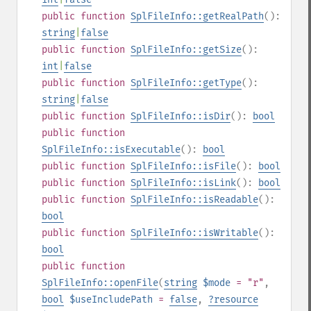
public
function
SplFileInfo::getRealPath
():
string
|
false
public
function
SplFileInfo::getSize
():
int
|
false
public
function
SplFileInfo::getType
():
string
|
false
public
function
SplFileInfo::isDir
():
bool
public
function
SplFileInfo::isExecutable
():
bool
public
function
SplFileInfo::isFile
():
bool
public
function
SplFileInfo::isLink
():
bool
public
function
SplFileInfo::isReadable
():
bool
public
function
SplFileInfo::isWritable
():
bool
public
function
SplFileInfo::openFile
(
string
$mode
= "r"
,
bool
$useIncludePath
=
false
,
?
resource