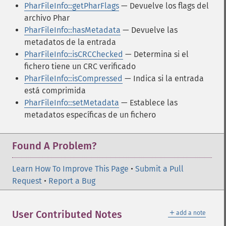
PharFileInfo::getPharFlags
— Devuelve los flags del
archivo Phar
PharFileInfo::hasMetadata
— Devuelve las
metadatos de la entrada
PharFileInfo::isCRCChecked
— Determina si el
fichero tiene un CRC verificado
PharFileInfo::isCompressed
— Indica si la entrada
está comprimida
PharFileInfo::setMetadata
— Establece las
metadatos específicas de un fichero
Found A Problem?
Learn How To Improve This Page
•
Submit a Pull
Request
•
Report a Bug
＋
User Contributed Notes
add a note