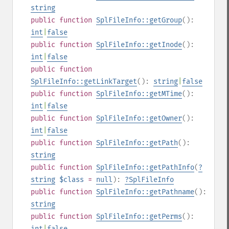
string
public
function
SplFileInfo::getGroup
():
int
|
false
public
function
SplFileInfo::getInode
():
int
|
false
public
function
SplFileInfo::getLinkTarget
():
string
|
false
public
function
SplFileInfo::getMTime
():
int
|
false
public
function
SplFileInfo::getOwner
():
int
|
false
public
function
SplFileInfo::getPath
():
string
public
function
SplFileInfo::getPathInfo
(
?
string
$class
=
null
):
?
SplFileInfo
public
function
SplFileInfo::getPathname
():
string
public
function
SplFileInfo::getPerms
():
int
|
false