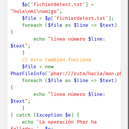
$p
[
'fichierdetest.txt'
] = 
"hola\nmi\namigo"
;

$file 
= 
$p
[
'fichierdetest.txt'
];

    foreach (
$file 
as 
$line 
=> 
$text
) 
{

        echo 
"línea número 
$line
: 
$text
"
;

    }

// esto también funciona

$file 
= new 
PharFileInfo
(
'phar:///ruta/hacia/mon.phar
    foreach (
$file 
as 
$line 
=> 
$text
) 
{

        echo 
"línea número 
$line
: 
$text
"
;

    }

} catch (
Exception $e
) {

    echo 
'La operación Phar ha 
fallado: '
, 
$e
;
