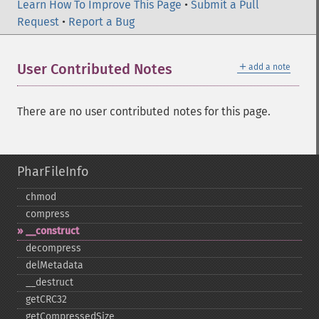
Learn How To Improve This Page
•
Submit a Pull
Request
•
Report a Bug
＋
User Contributed Notes
add a note
There are no user contributed notes for this page.
PharFileInfo
chmod
compress
_​_​construct
decompress
delMetadata
_​_​destruct
getCRC32
getCompressedSize