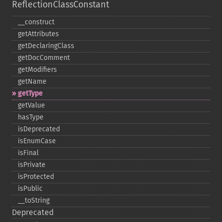
ReflectionClassConstant
_​_​construct
getAttributes
getDeclaringClass
getDocComment
getModifiers
getName
getType
getValue
hasType
isDeprecated
isEnumCase
isFinal
isPrivate
isProtected
isPublic
_​_​toString
Deprecated