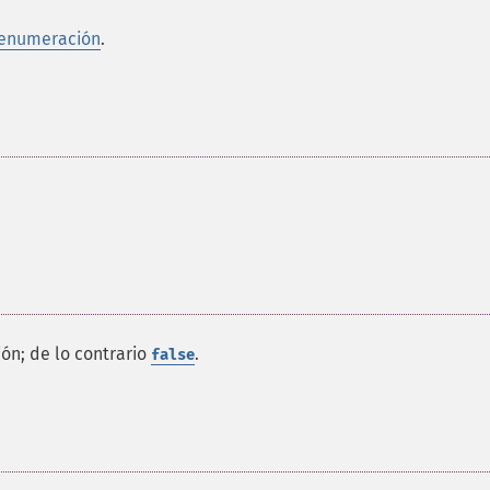
enumeración
.
ón; de lo contrario
.
false