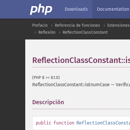
Downloads
Documentation
Prefacio
Referencia de funciones
Extensiones
Reflexión
ReflectionClassConstant
ReflectionClassConstant:
(PHP 8 >= 8.1.0)
ReflectionClassConstant::isEnumCase
—
Verifi
Descripción
¶
public
function
ReflectionClassConst