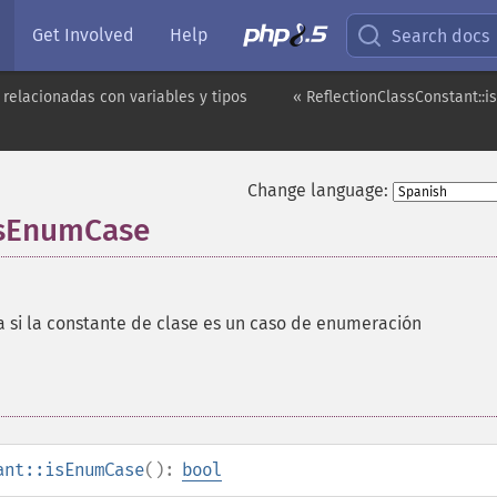
Get Involved
Help
Search docs
 relacionadas con variables y tipos
« ReflectionClassConstant::
Change language:
:isEnumCase
ca si la constante de clase es un caso de enumeración
ant::isEnumCase
():
bool