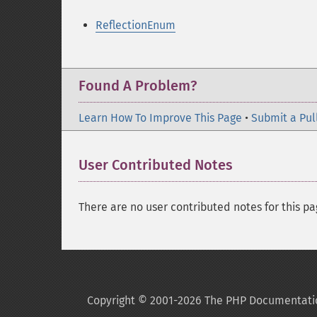
ReflectionEnum
Found A Problem?
Learn How To Improve This Page
•
Submit a Pul
User Contributed Notes
There are no user contributed notes for this pa
Copyright © 2001-2026 The PHP Documentati