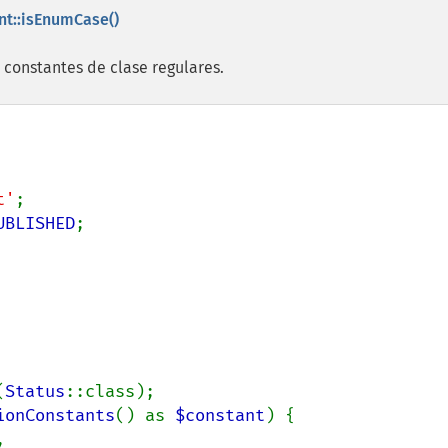
nt::isEnumCase()
 constantes de clase regulares.
t'
;

UBLISHED
;

(
Status
::class);

ionConstants
() as 
$constant
) {


