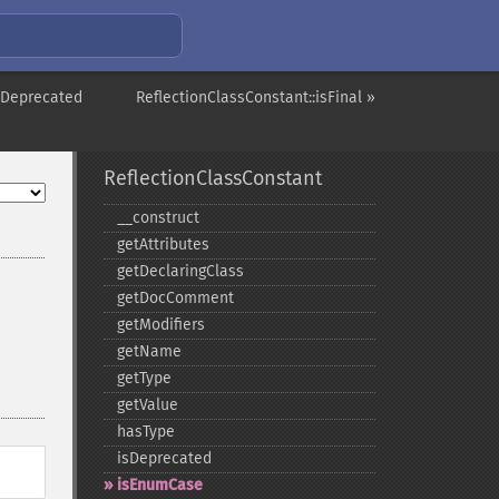
isDeprecated
ReflectionClassConstant::isFinal »
ReflectionClassConstant
_​_​construct
getAttributes
getDeclaringClass
getDocComment
getModifiers
getName
getType
getValue
hasType
isDeprecated
isEnumCase