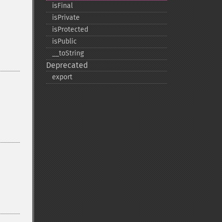
isFinal
isPrivate
isProtected
isPublic
_​_​toString
Deprecated
export