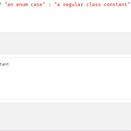
? 
"an enum case" 
: 
"a regular class constant"
ant
