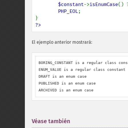
$constant
->
isEnumCase
() 
PHP_EOL
;

?>
El ejemplo anterior mostrará:
BORING_CONSTANT is a regular class const
ENUM_VALUE is a regular class constant

DRAFT is an enum case

PUBLISHED is an enum case

ARCHIVED is an enum case
Véase también
¶