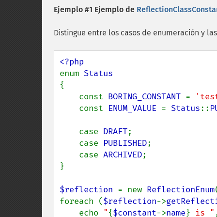
Ejemplo #1 Ejemplo de
ReflectionClassConsta
Distingue entre los casos de enumeración y las
enum 
{

    const 
BORING_CONSTANT 
= 
'tes
    const 
ENUM_VALUE 
= 
Status
::
P
    case 
DRAFT
;

    case 
PUBLISHED
;

    case 
ARCHIVED
;

}

$reflection 
= new 
ReflectionEnum
foreach (
$reflection
->
getReflect
    echo 
"
{
$constant
->
name
}
 is "
,