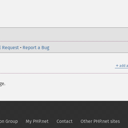
l Request
•
Report a Bug
＋
add a
ge.
on Group
My PHP.net
Contact
Other PHP.net sites