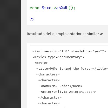
echo 
$sxe
->
asXML
();

?>
Resultado del ejemplo anterior es similar a:
<?xml version="1.0" standalone="yes"?>

<movies type="documentary">

 <movie>

  <title>PHP: Behind the Parser</title>

  <characters>

   <character>

    <name>Ms. Coder</name>

    <actor>Onlivia Actora</actor>

   </character>

   <character>
