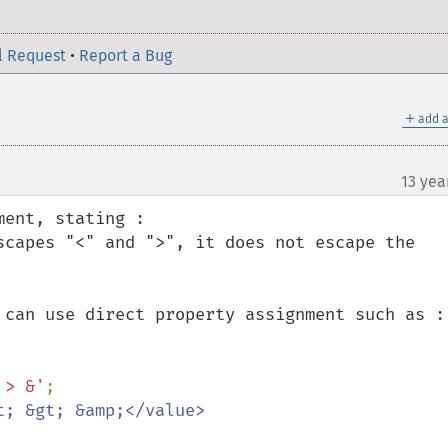
l Request
•
Report a Bug
＋
add a
13 yea
ent, stating :

scapes "<" and ">", it does not escape the 
 can use direct property assignment such as :

 > &'