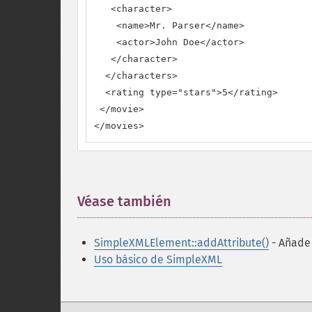
   <character>

    <name>Mr. Parser</name>

    <actor>John Doe</actor>

   </character>

  </characters>

  <rating type="stars">5</rating>

 </movie>

</movies>
Véase también
¶
SimpleXMLElement::addAttribute()
- Añade
Uso básico de SimpleXML