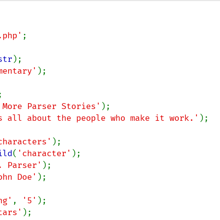
.php'
;

str
mentary'
);

 More Parser Stories'
s all about the people who make it work.'
);

characters'
ild
(
'character'
. Parser'
ohn Doe'
);

ng'
, 
'5'
tars'
);
