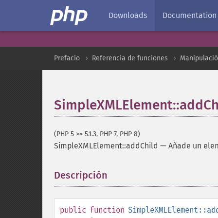
Downloads
Documentation
Prefacio
Referencia de funciones
Manipulaci
SimpleXMLElement::addCh
(PHP 5 >= 5.1.3, PHP 7, PHP 8)
SimpleXMLElement::addChild
—
Añade un elem
Descripción
¶
public
function
SimpleXMLElement::ad