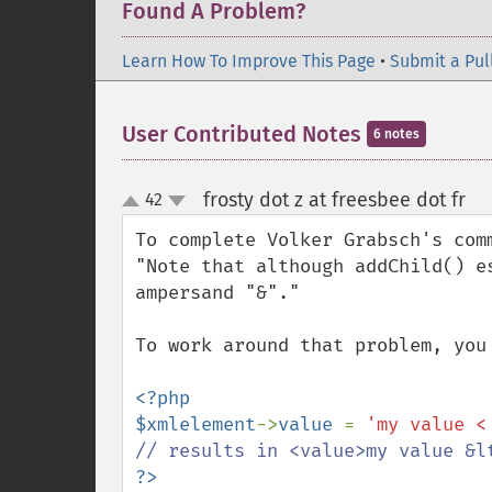
Found A Problem?
Learn How To Improve This Page
•
Submit a Pul
User Contributed Notes
6 notes
frosty dot z at freesbee dot fr
42
¶
up
down
To complete Volker Grabsch's comm
"Note that although addChild() e
ampersand "&"."

To work around that problem, you
<?php

$xmlelement
->
value 
= 
'my value <