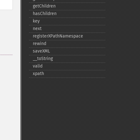
getChildren
hasChildren
key
next
registerXPathNamespace
rewind
saveXML
_​_​toString
valid
xpath