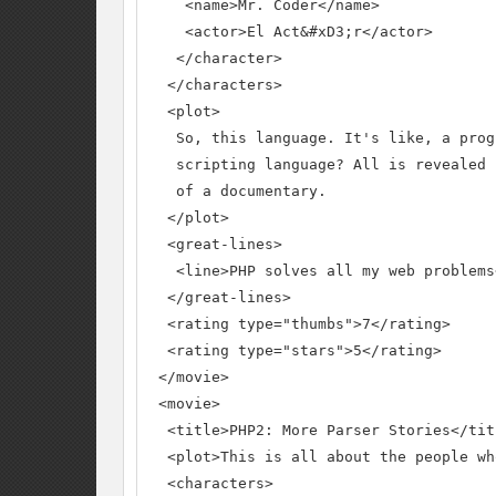
    <name>Mr. Coder</name>

    <actor>El Act&#xD3;r</actor>

   </character>

  </characters>

  <plot>

   So, this language. It's like, a prog
   scripting language? All is revealed 
   of a documentary.

  </plot>

  <great-lines>

   <line>PHP solves all my web problems
  </great-lines>

  <rating type="thumbs">7</rating>

  <rating type="stars">5</rating>

 </movie>

 <movie>

  <title>PHP2: More Parser Stories</titl
  <plot>This is all about the people wh
  <characters>
