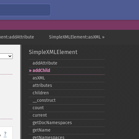
ent::addAttribute
SimpleXMLElement::asXML »
SimpleXMLElement
addAttribute
addChild
asXML
attributes
children
_​_​construct
count
current
getDocNamespaces
getName
,
?
getNamespaces