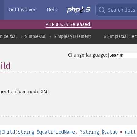
Get Involved
Help
Search docs
PHP 8.4.24 Released!
ón de XML
SimpleXML
SimpleXMLElement
« SimpleXMLElem
Change language:
ild
ento hijo al nodo XML
dChild
(
string
$qualifiedName
,
?
string
$value
=
null