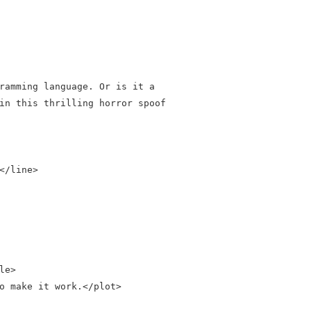
ramming language. Or is it a

in this thrilling horror spoof

</line>

e>

o make it work.</plot>
