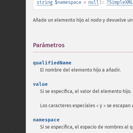
string
$namespace
=
null
):
?
SimpleXML
Añade un elemento hijo al nodo y devuelve un
Parámetros
¶
qualifiedName
El nombre del elemento hijo a añadir.
value
Si se especifica, el valor del elemento hijo.
Los caracteres especiales
y
se escapan
<
>
namespace
Si se especifica, el espacio de nombres al 