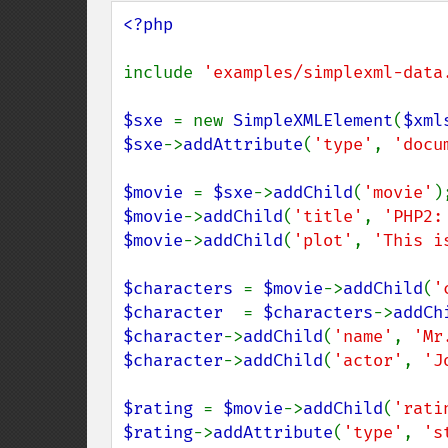
<?php

include 
'examples/simplexml-data
$sxe 
= new 
SimpleXMLElement
(
$xml
$sxe
->
addAttribute
(
'type'
, 
'docu
$movie 
= 
$sxe
->
addChild
(
'movie'
$movie
->
addChild
(
'title'
, 
'PHP2:
$movie
->
addChild
(
'plot'
, 
'This i
$characters 
= 
$movie
->
addChild
(
'
$character  
= 
$characters
->
addCh
$character
->
addChild
(
'name'
, 
'Mr
$character
->
addChild
(
'actor'
, 
'J
$rating 
= 
$movie
->
addChild
(
'rati
$rating
->
addAttribute
(
'type'
, 
's