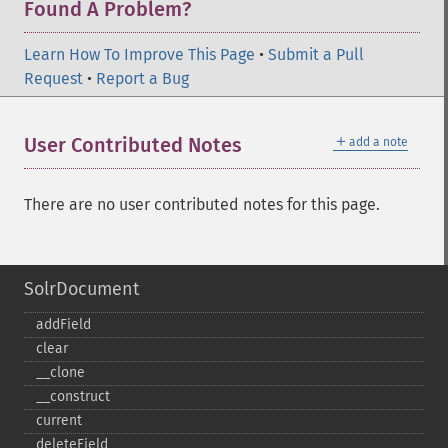
Found A Problem?
Learn How To Improve This Page
•
Submit a Pull
Request
•
Report a Bug
＋
User Contributed Notes
add a note
There are no user contributed notes for this page.
SolrDocument
addField
clear
_​_​clone
_​_​construct
current
deleteField