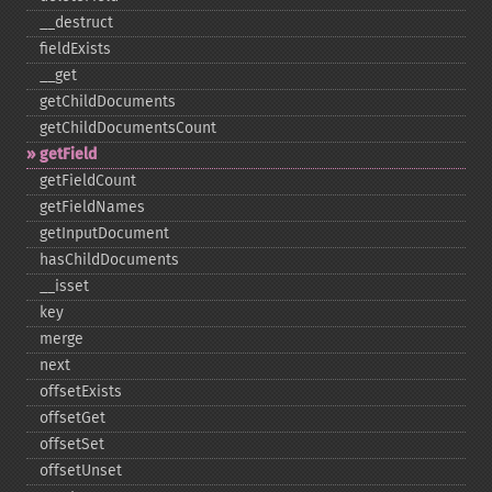
_​_​destruct
fieldExists
_​_​get
getChildDocuments
getChildDocumentsCount
getField
getFieldCount
getFieldNames
getInputDocument
hasChildDocuments
_​_​isset
key
merge
next
offsetExists
offsetGet
offsetSet
offsetUnset