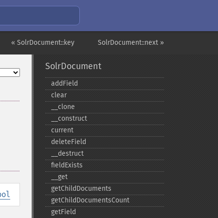
« SolrDocument::key
SolrDocument::next »
SolrDocument
addField
clear
_​_​clone
_​_​construct
current
deleteField
_​_​destruct
fieldExists
_​_​get
getChildDocuments
ool
getChildDocumentsCount
getField