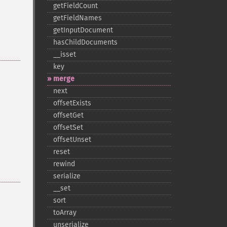
getFieldCount
getFieldNames
getInputDocument
hasChildDocuments
_​_​isset
key
merge
next
offsetExists
offsetGet
offsetSet
offsetUnset
reset
rewind
serialize
_​_​set
sort
toArray
unserialize