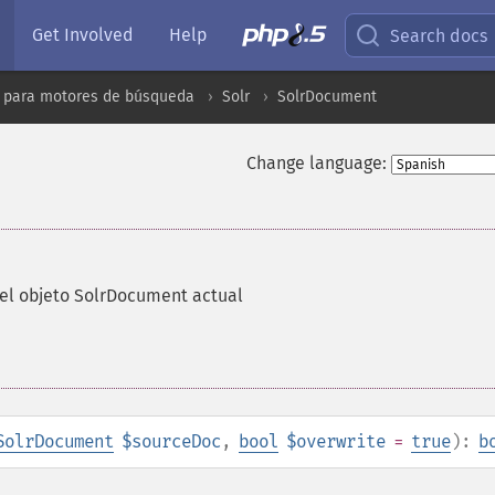
Get Involved
Help
Search docs
 para motores de búsqueda
Solr
SolrDocument
Change language:
 el objeto SolrDocument actual
SolrDocument
$sourceDoc
,
bool
$overwrite
=
true
):
b