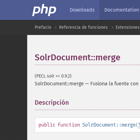
Downloads
Documentation
Prefacio
Referencia de funciones
Extensiones
SolrDocument::merge
(PECL solr >= 0.9.2)
SolrDocument::merge
—
Fusiona la fuente con
Descripción
¶
public
function
SolrDocument::merge
(