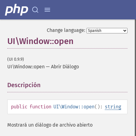
Change language:
UI\Window::open
(UI 0.9.9)
UI\Window::open
—
Abrir Diálogo
Descripción
¶
public
function
UI\Window::open
():
string
Mostrará un diálogo de archivo abierto