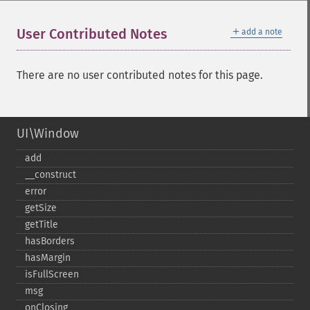
＋
User Contributed Notes
add a note
There are no user contributed notes for this page.
UI\Window
add
_​_​construct
error
getSize
getTitle
hasBorders
hasMargin
isFullScreen
msg
onClosing