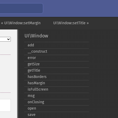
« UI\Window::setMargin
UI\Window::setTitle »
UI\Window
add
_​_​construct
error
getSize
getTitle
hasBorders
hasMargin
isFullScreen
msg
onClosing
open
save