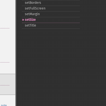
setBorders
setFullScreen
setMargin
setSize
setTitle
 note