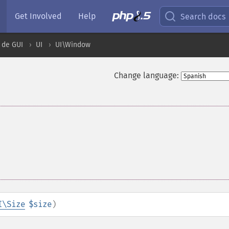
Get Involved
Help
Search docs
 de GUI
UI
UI\Window
Change language:
I\Size
$size
)