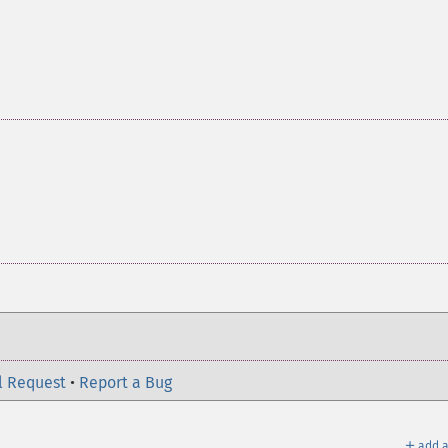
l Request
•
Report a Bug
＋
add a