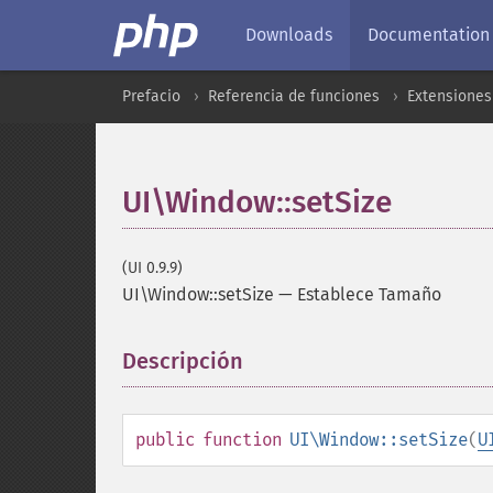
Downloads
Documentation
Prefacio
Referencia de funciones
Extensiones
UI\Window::setSize
(UI 0.9.9)
UI\Window::setSize
—
Establece Tamaño
Descripción
¶
public
function
UI\Window::setSize
(
U