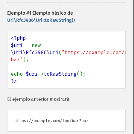
Ejemplo #1 Ejemplo básico de
Uri\Rfc3986\Uri::toRawString()
<?php

$uri 
= new 
\Uri\Rfc3986\Uri
(
"https://example.com/foo
baz"
);

echo 
$uri
->
toRawString
?>
El ejemplo anterior mostrará:
https://example.com/foo/bar?baz