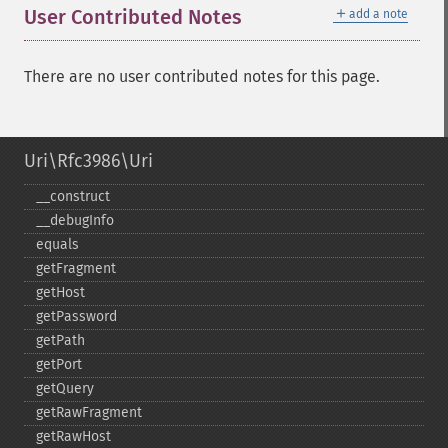
＋
User Contributed Notes
add a note
There are no user contributed notes for this page.
Uri\Rfc3986\Uri
_​_​construct
_​_​debugInfo
equals
getFragment
getHost
getPassword
getPath
getPort
getQuery
getRawFragment
getRawHost