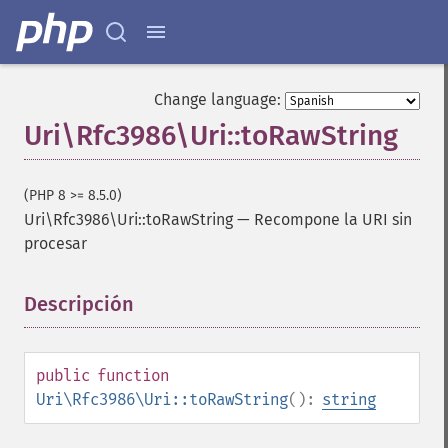
Change language:
Uri\Rfc3986\Uri::toRawString
(PHP 8 >= 8.5.0)
Uri\Rfc3986\Uri::toRawString
—
Recompone la URI sin
procesar
Descripción
¶
public
function
Uri\Rfc3986\Uri::toRawString
():
string