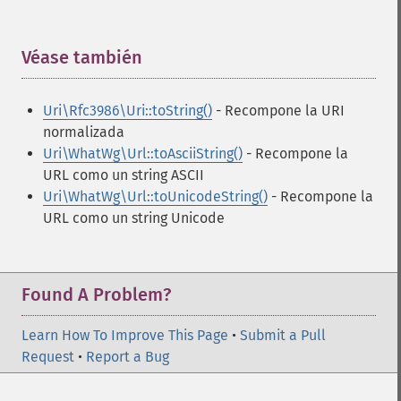
Véase también
¶
Uri\Rfc3986\Uri::toString()
- Recompone la URI
normalizada
Uri\WhatWg\Url::toAsciiString()
- Recompone la
URL como un string ASCII
Uri\WhatWg\Url::toUnicodeString()
- Recompone la
URL como un string Unicode
Found A Problem?
Learn How To Improve This Page
•
Submit a Pull
Request
•
Report a Bug