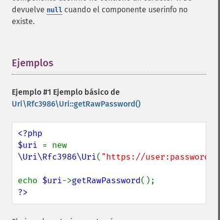
devuelve
cuando el componente userinfo no
null
existe.
Ejemplos
¶
Ejemplo #1 Ejemplo básico de
Uri\Rfc3986\Uri::getRawPassword()
<?php

$uri 
= new 
\Uri\Rfc3986\Uri
(
"https://user:password@e
echo 
$uri
->
getRawPassword
?>