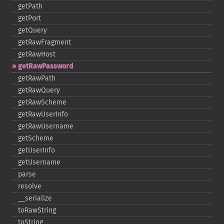
getPath
getPort
getQuery
getRawFragment
getRawHost
getRawPassword
getRawPath
getRawQuery
getRawScheme
getRawUserInfo
getRawUsername
getScheme
getUserInfo
getUsername
parse
resolve
_​_​serialize
toRawString
toString