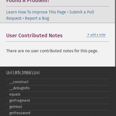
Found A Problem?
Learn How To Improve This Page
•
Submit a Pull
Request
•
Report a Bug
＋
User Contributed Notes
add a note
There are no user contributed notes for this page.
Uri\Rfc3986\Uri
_​_​construct
_​_​debugInfo
equals
getFragment
getHost
getPassword