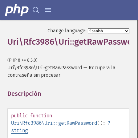
Change language:
Uri\Rfc3986\Uri::getRawPasswor
(PHP 8 >= 8.5.0)
Uri\Rfc3986\Uri::getRawPassword
—
Recupera la
contraseña sin procesar
Descripción
¶
public
function
Uri\Rfc3986\Uri::getRawPassword
():
?
string