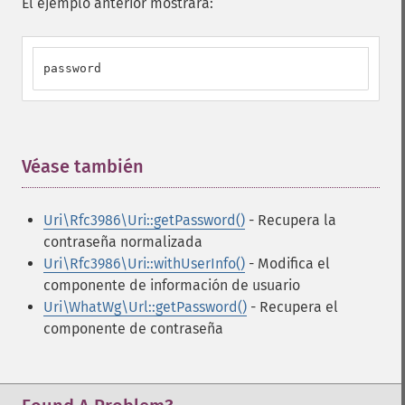
El ejemplo anterior mostrará:
password
Véase también
¶
Uri\Rfc3986\Uri::getPassword()
- Recupera la
contraseña normalizada
Uri\Rfc3986\Uri::withUserInfo()
- Modifica el
componente de información de usuario
Uri\WhatWg\Url::getPassword()
- Recupera el
componente de contraseña