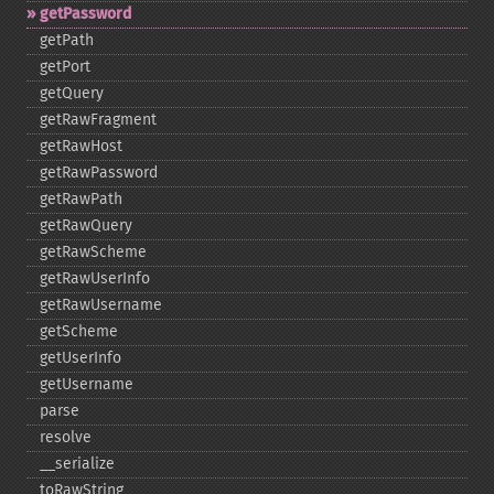
getPassword
getPath
getPort
getQuery
getRawFragment
getRawHost
getRawPassword
getRawPath
getRawQuery
getRawScheme
getRawUserInfo
getRawUsername
getScheme
getUserInfo
getUsername
parse
resolve
_​_​serialize
toRawString