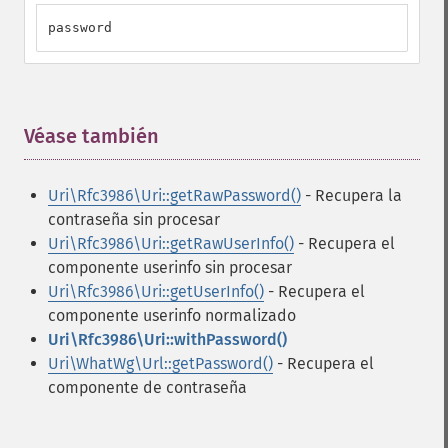
password
Véase también
¶
Uri\Rfc3986\Uri::getRawPassword()
- Recupera la
contraseña sin procesar
Uri\Rfc3986\Uri::getRawUserInfo()
- Recupera el
componente userinfo sin procesar
Uri\Rfc3986\Uri::getUserInfo()
- Recupera el
componente userinfo normalizado
Uri\Rfc3986\Uri::withPassword()
Uri\WhatWg\Url::getPassword()
- Recupera el
componente de contraseña