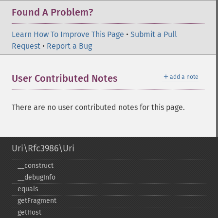
Found A Problem?
Learn How To Improve This Page
•
Submit a Pull
Request
•
Report a Bug
＋
User Contributed Notes
add a note
There are no user contributed notes for this page.
Uri\Rfc3986\Uri
_​_​construct
_​_​debugInfo
equals
getFragment
getHost