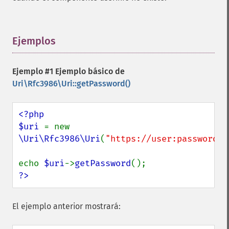
Ejemplos
¶
Ejemplo #1 Ejemplo básico de
Uri\Rfc3986\Uri::getPassword()
<?php

$uri 
= new 
\Uri\Rfc3986\Uri
(
"https://user:password@e
echo 
$uri
->
getPassword
?>
El ejemplo anterior mostrará: