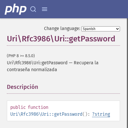
Change language:
Uri\Rfc3986\Uri::getPassword
(PHP 8 >= 8.5.0)
Uri\Rfc3986\Uri::getPassword
—
Recupera la
contraseña normalizada
Descripción
¶
public
function
Uri\Rfc3986\Uri::getPassword
():
?
string