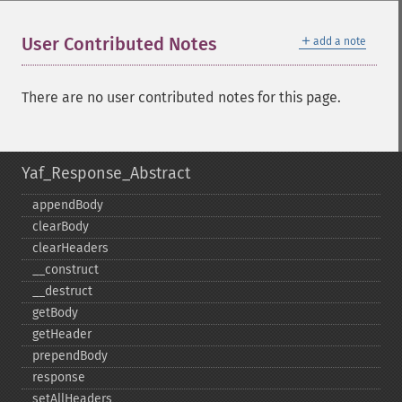
＋
User Contributed Notes
add a note
There are no user contributed notes for this page.
Yaf_Response_Abstract
appendBody
clearBody
clearHeaders
_​_​construct
_​_​destruct
getBody
getHeader
prependBody
response
setAllHeaders