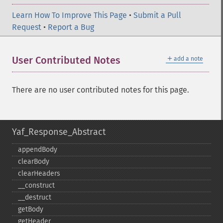
Learn How To Improve This Page
•
Submit a Pull
Request
•
Report a Bug
＋
User Contributed Notes
add a note
There are no user contributed notes for this page.
Yaf_Response_Abstract
appendBody
clearBody
clearHeaders
_​_​construct
_​_​destruct
getBody
getHeader