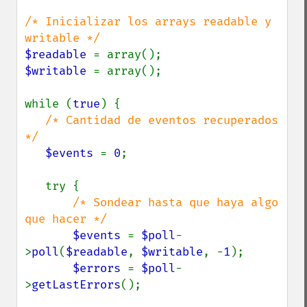
/* Inicializar los arrays readable y 
$readable 
$writable 
= array();

while (
true
) {

/* Cantidad de eventos recuperados 
*/

$events 
= 
0
;

   try {

/* Sondear hasta que haya algo 
que hacer */

$events 
= 
$poll
-
>
poll
(
$readable
, 
$writable
, -
1
);

$errors 
= 
$poll
-
>
getLastErrors
();
