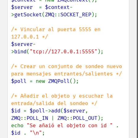
$server  
= 
$context
-
>
getSocket
(
ZMQ
::
SOCKET_REP
);

/* Vincular al puerta 5555 en 
$server
-
>
bind
(
"tcp://127.0.0.1:5555"
);

/* Crear un conjunto de sondeo nuevo 
$poll 
= new 
ZMQPoll
();

/* Añadir el objeto y escuchar la 
$id 
= 
$poll
->
add
(
$server
, 
ZMQ
::
POLL_IN 
| 
ZMQ
::
POLL_OUT
);

echo 
"Se añaió el objeto con id " 
. 
$id 
. 
"\n"
;
