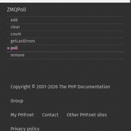
ZMQPoll
add
clear
count
getLastErrors
poll
remove
Copyright © 2001-2026 The PHP Documentation
Group
My PHP.net
Contact
Other PHP.net sites
Privacy policy