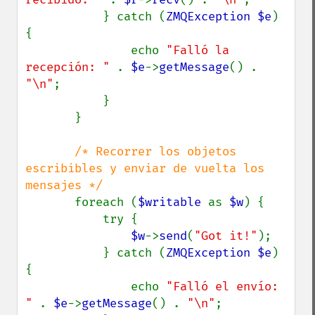
           } catch (
ZMQException $e
) 
{

               echo 
"Falló la 
recepción: " 
. 
$e
->
getMessage
() . 
"\n"
;

           }

       }

/* Recorrer los objetos 
escribibles y enviar de vuelta los 
mensajes */

foreach (
$writable 
as 
$w
) {

           try {

$w
->
send
(
"Got it!"
);

           } catch (
ZMQException $e
) 
{

               echo 
"Falló el envío: 
" 
. 
$e
->
getMessage
() . 
"\n"
;
