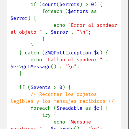
       if (
count
(
$errors
) > 
0
) {

           foreach (
$errors 
as 
$error
) {

               echo 
"Error al sondear 
el objeto " 
. 
$error 
. 
"\n"
;

           }

       }

   } catch (
ZMQPollException $e
) {

       echo 
"Fallón el sondeo: " 
. 
$e
->
getMessage
() . 
"\n"
;

   }

   if (
$events 
> 
0
) {

/* Recorrer los objetos 
legibles y los mensajes recibidos */

foreach (
$readable 
as 
$r
) {

           try {

               echo 
"Mensaje 
recibido: " 
. 
$r
->
recv
() . 
"\n"
;
