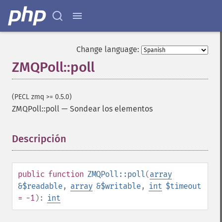
Change language:
ZMQPoll::poll
(PECL zmq >= 0.5.0)
ZMQPoll::poll
—
Sondear los elementos
Descripción
¶
public
function
ZMQPoll::poll
(
array
&$readable
,
array
&$writable
,
int
$timeout
= -1
):
int