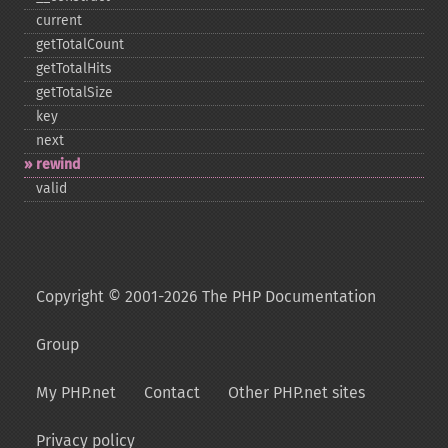
current
getTotalCount
getTotalHits
getTotalSize
key
next
rewind
valid
Copyright © 2001-2026 The PHP Documentation
Group
My PHP.net
Contact
Other PHP.net sites
Privacy policy