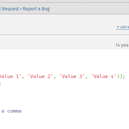
l Request
•
Report a Bug
＋
add a
14 yea
Value 1'
, 
'Value 2'
, 
'Value 3'
, 
'Value 4'


a comma
