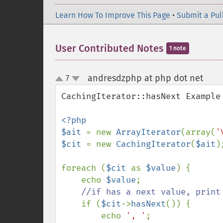
Learn How To Improve This Page
•
Submit a Pul
User Contributed Notes
1 note
andresdzphp at php dot net
7
¶
up
down
CachingIterator::hasNext Example

<?php

$ait 
= new 
ArrayIterator
(array(
'
$cit 
= new 
CachingIterator
(
$ait
);
foreach (
$cit 
as 
$value
) {

    echo 
$value
;

//if has a next value, print 
if (
$cit
->
hasNext
()) {

        echo 
', '
;
