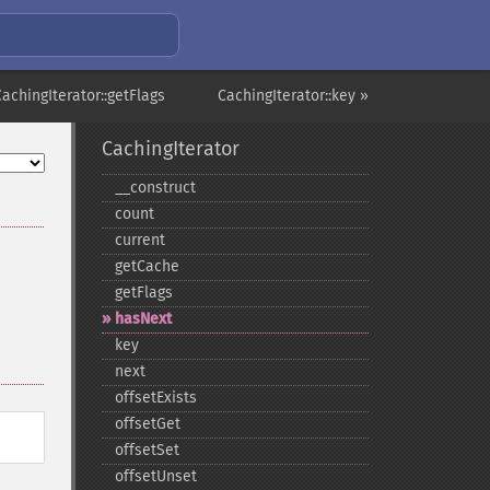
CachingIterator::getFlags
CachingIterator::key »
CachingIterator
_​_​construct
count
current
getCache
getFlags
hasNext
key
next
offsetExists
offsetGet
offsetSet
offsetUnset