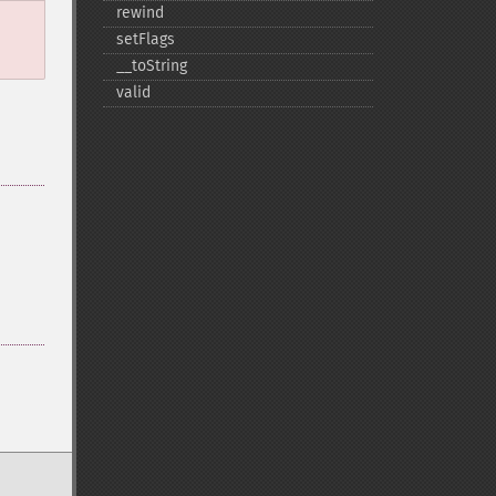
rewind
setFlags
_​_​toString
valid