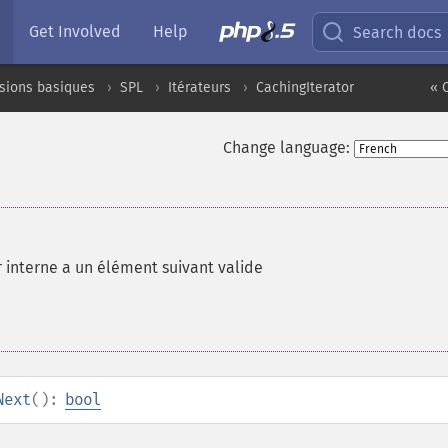
Get Involved
Help
Search docs
sions basiques
SPL
Itérateurs
CachingIterator
« 
Change language:
eur interne a un élément suivant valide
Next
():
bool