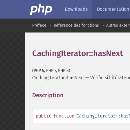
Downloads
Documentation
Préface
Référence des fonctions
Autres exten
CachingIterator::hasNext
(PHP 5, PHP 7, PHP 8)
CachingIterator::hasNext
—
Vérifie si l'itérat
Description
¶
public
function
CachingIterator::has