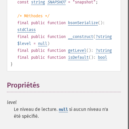
const
string
SNAPSHOT
= "snapshot"
;
/* Méthodes */
final
public
function
bsonSerialize
():
stdClass
final
public
function
__construct
(
?
string
$level
=
null
)
final
public
function
getLevel
():
?
string
final
public
function
isDefault
():
bool
}
Propriétés
¶
level
Le niveau de lecture.
si aucun niveau n'a
null
été spécifié.