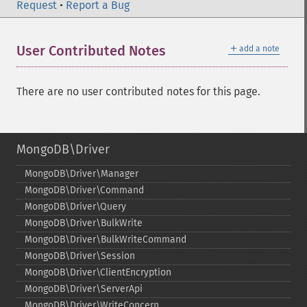
Request
•
Report a Bug
＋
User Contributed Notes
add a note
There are no user contributed notes for this page.
MongoDB\Driver
MongoDB\Driver\Manager
MongoDB\Driver\Command
MongoDB\Driver\Query
MongoDB\Driver\BulkWrite
MongoDB\Driver\BulkWriteCommand
MongoDB\Driver\Session
MongoDB\Driver\ClientEncryption
MongoDB\Driver\ServerApi
MongoDB\Driver\WriteConcern