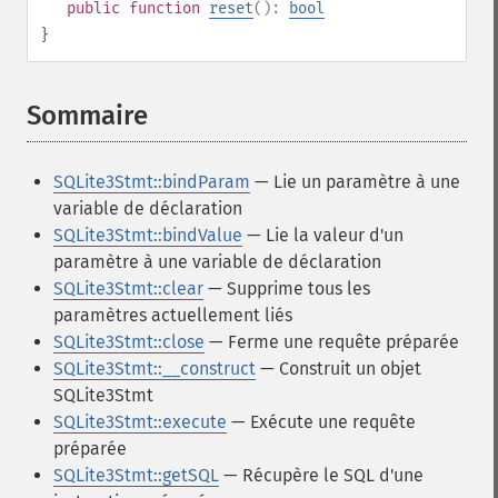
public
function
reset
():
bool
}
Sommaire
¶
SQLite3Stmt::bindParam
— Lie un paramètre à une
variable de déclaration
SQLite3Stmt::bindValue
— Lie la valeur d'un
paramètre à une variable de déclaration
SQLite3Stmt::clear
— Supprime tous les
paramètres actuellement liés
SQLite3Stmt::close
— Ferme une requête préparée
SQLite3Stmt::__construct
— Construit un objet
SQLite3Stmt
SQLite3Stmt::execute
— Exécute une requête
préparée
SQLite3Stmt::getSQL
— Récupère le SQL d'une