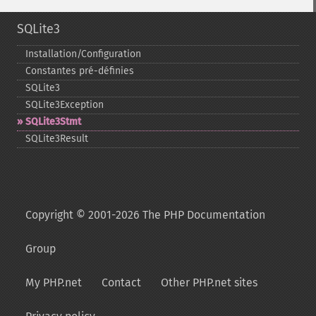
SQLite3
Installation/Configuration
Constantes pré-​définies
SQLite3
SQLite3Exception
SQLite3Stmt
SQLite3Result
Copyright © 2001-2026 The PHP Documentation
Group
My PHP.net
Contact
Other PHP.net sites