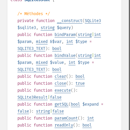
/* Méthodes */
private
function
__construct
(
SQLite3
$sqlite3
,
string
$query
)
public
function
bindParam
(
string
|
int
$param
,
mixed
&$var
,
int
$type
=
SQLITE3_TEXT
):
bool
public
function
bindValue
(
string
|
int
$param
,
mixed
$value
,
int
$type
=
SQLITE3_TEXT
):
bool
public
function
clear
():
bool
public
function
close
():
true
public
function
execute
():
SQLite3Result
|
false
public
function
getSQL
(
bool
$expand
=
false
):
string
|
false
public
function
paramCount
():
int
public
function
readOnly
():
bool