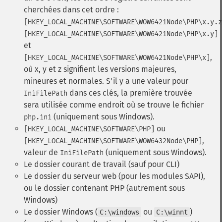
cherchées dans cet ordre :
[HKEY_LOCAL_MACHINE\SOFTWARE\WOW6421Node\PHP\x.y.z
[HKEY_LOCAL_MACHINE\SOFTWARE\WOW6421Node\PHP\x.y]
et
,
[HKEY_LOCAL_MACHINE\SOFTWARE\WOW6421Node\PHP\x]
où x, y et z signifient les versions majeures,
mineures et normales. S'il y a une valeur pour
dans ces clés, la première trouvée
IniFilePath
sera utilisée comme endroit où se trouve le fichier
(uniquement sous Windows).
php.ini
ou
[HKEY_LOCAL_MACHINE\SOFTWARE\PHP]
,
[HKEY_LOCAL_MACHINE\SOFTWARE\WOW6432Node\PHP]
valeur de
(uniquement sous Windows).
IniFilePath
Le dossier courant de travail (sauf pour CLI)
Le dossier du serveur web (pour les modules SAPI),
ou le dossier contenant PHP (autrement sous
Windows)
Le dossier Windows (
ou
)
C:\windows
C:\winnt