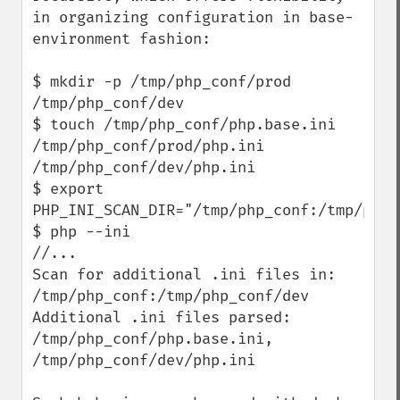
in organizing configuration in base-
environment fashion:

$ mkdir -p /tmp/php_conf/prod 
/tmp/php_conf/dev 

$ touch /tmp/php_conf/php.base.ini 
/tmp/php_conf/prod/php.ini 
/tmp/php_conf/dev/php.ini

$ export 
PHP_INI_SCAN_DIR="/tmp/php_conf:/tmp/php_c
$ php --ini

//...

Scan for additional .ini files in: 
/tmp/php_conf:/tmp/php_conf/dev

Additional .ini files parsed:      
/tmp/php_conf/php.base.ini,

/tmp/php_conf/dev/php.ini
