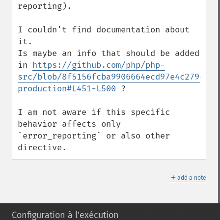
reporting).

I couldn't find documentation about 
it.

Is maybe an info that should be added 
in 
https://github.com/php/php-
src/blob/8f5156fcba9906664ecd97e4c279ee98
production#L451-L500
 ?

I am not aware if this specific 
behavior affects only 
`error_reporting` or also other 
directive.
＋
add a note
Configuration à l'exécution