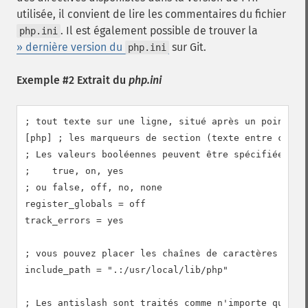
utilisée, il convient de lire les commentaires du fichier
. Il est également possible de trouver la
php.ini
» dernière version du
sur Git.
php.ini
Exemple #2 Extrait du
php.ini
; tout texte sur une ligne, situé après un point-vir
[php] ; les marqueurs de section (texte entre croche
; Les valeurs booléennes peuvent être spécifiées com
;    true, on, yes

; ou false, off, no, none

register_globals = off

track_errors = yes

; vous pouvez placer les chaînes de caractères entre
include_path = ".:/usr/local/lib/php"

; Les antislash sont traités comme n'importe quel ca