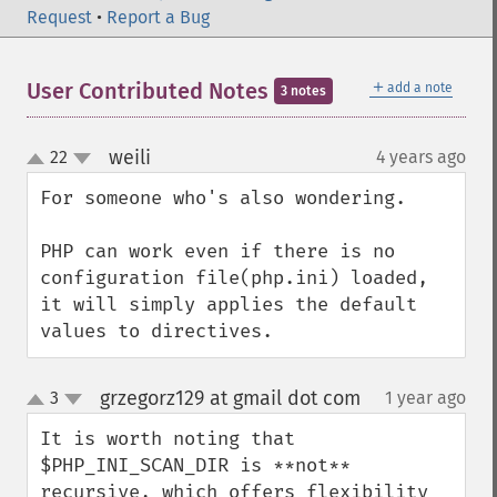
Request
•
Report a Bug
＋
User Contributed Notes
add a note
3 notes
weili
22
4 years ago
¶
up
down
For someone who's also wondering.

PHP can work even if there is no 
configuration file(php.ini) loaded,

it will simply applies the default 
values to directives.
grzegorz129 at gmail dot com
3
1 year ago
¶
up
down
It is worth noting that  
$PHP_INI_SCAN_DIR is **not** 
recursive, which offers flexibility 