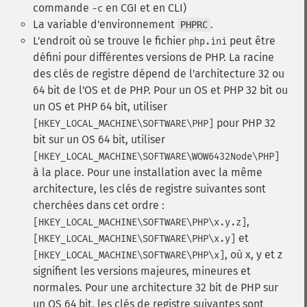
commande
en CGI et en CLI)
-c
La variable d'environnement
.
PHPRC
L'endroit où se trouve le fichier
peut être
php.ini
défini pour différentes versions de PHP. La racine
des clés de registre dépend de l'architecture 32 ou
64 bit de l'OS et de PHP. Pour un OS et PHP 32 bit ou
un OS et PHP 64 bit, utiliser
pour PHP 32
[HKEY_LOCAL_MACHINE\SOFTWARE\PHP]
bit sur un OS 64 bit, utiliser
[HKEY_LOCAL_MACHINE\SOFTWARE\WOW6432Node\PHP]
à la place. Pour une installation avec la même
architecture, les clés de registre suivantes sont
cherchées dans cet ordre :
,
[HKEY_LOCAL_MACHINE\SOFTWARE\PHP\x.y.z]
et
[HKEY_LOCAL_MACHINE\SOFTWARE\PHP\x.y]
, où x, y et z
[HKEY_LOCAL_MACHINE\SOFTWARE\PHP\x]
signifient les versions majeures, mineures et
normales. Pour une architecture 32 bit de PHP sur
un OS 64 bit, les clés de registre suivantes sont