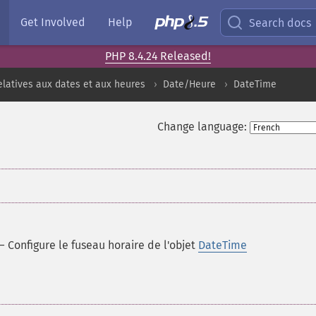
Get Involved
Help
Search docs
PHP 8.4.24 Released!
elatives aux dates et aux heures
Date/Heure
DateTime
Change language:
—
Configure le fuseau horaire de l'objet
DateTime