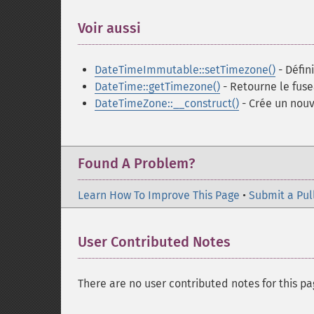
Voir aussi
¶
DateTimeImmutable::setTimezone()
- Défin
DateTime::getTimezone()
- Retourne le fuse
DateTimeZone::__construct()
- Crée un nou
Found A Problem?
Learn How To Improve This Page
•
Submit a Pul
User Contributed Notes
There are no user contributed notes for this pa