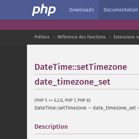
Downloads
Documentation
Préface
Référence des fonctions
Extensions r
DateTime::setTimezone
date_timezone_set
(PHP 5 >= 5.2.0, PHP 7, PHP 8)
DateTime::setTimezone
--
date_timezone_set
Description
¶