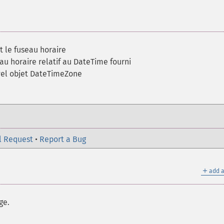
it le fuseau horaire
au horaire relatif au DateTime fourni
vel objet DateTimeZone
l Request
•
Report a Bug
＋
add a
ge.