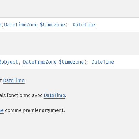
e
(
DateTimeZone
$timezone
):
DateTime
$object
,
DateTimeZone
$timezone
):
DateTime
et
DateTime
.
is fonctionne avec
DateTime
.
me
comme premier argument.