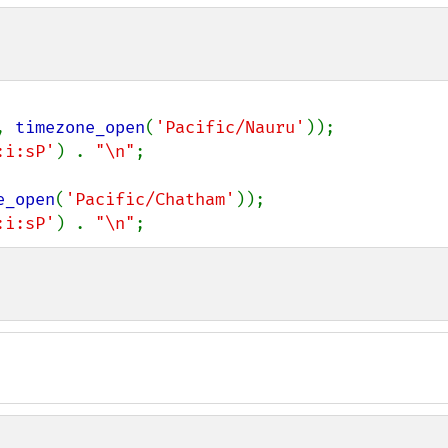
, 
timezone_open
(
'Pacific/Nauru'
));

:i:sP'
) . 
"\n"
;

e_open
(
'Pacific/Chatham'
));

:i:sP'
) . 
"\n"
;