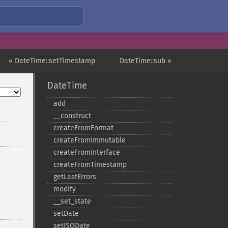
« DateTime::setTimestamp
DateTime::sub »
DateTime
add
_​_​construct
createFromFormat
createFromImmutable
createFromInterface
createFromTimestamp
getLastErrors
modify
_​_​set_​state
setDate
setISODate