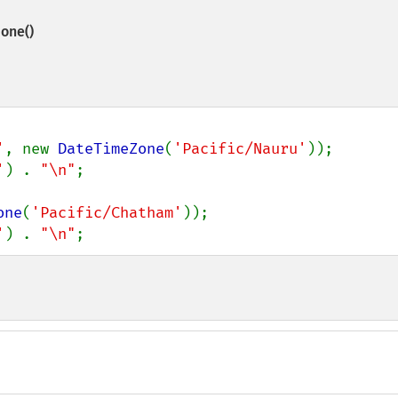
one()
'
, new 
DateTimeZone
(
'Pacific/Nauru'
));

'
) . 
"\n"
;

one
(
'Pacific/Chatham'
));

'
) . 
"\n"
;