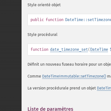
Style orienté objet
public
function
DateTime::setTimezon
Style procédural
function
date_timezone_set
(
DateTime
Définit un nouveau fuseau horaire pour un obj
Comme
DateTimeImmutable::setTimezone()
ma
La version procédurale prend un objet
DateTi
Liste de paramètres
¶