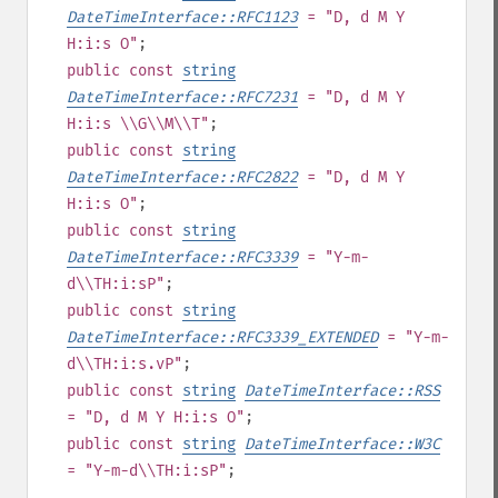
DateTimeInterface::RFC1123
= "D, d M Y
H:i:s O"
;
public
const
string
DateTimeInterface::RFC7231
= "D, d M Y
H:i:s \\G\\M\\T"
;
public
const
string
DateTimeInterface::RFC2822
= "D, d M Y
H:i:s O"
;
public
const
string
DateTimeInterface::RFC3339
= "Y-m-
d\\TH:i:sP"
;
public
const
string
DateTimeInterface::RFC3339_EXTENDED
= "Y-m-
d\\TH:i:s.vP"
;
public
const
string
DateTimeInterface::RSS
= "D, d M Y H:i:s O"
;
public
const
string
DateTimeInterface::W3C
= "Y-m-d\\TH:i:sP"
;