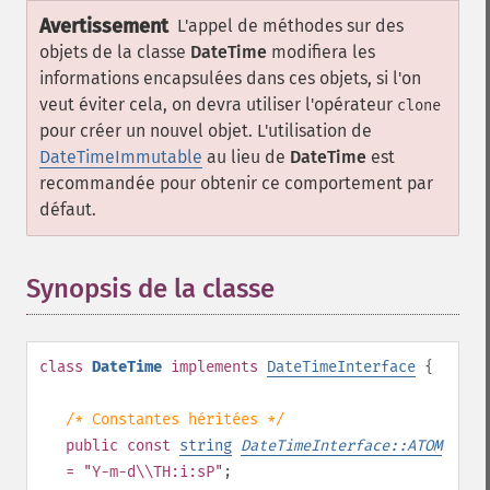
Avertissement
L'appel de méthodes sur des
objets de la classe
DateTime
modifiera les
informations encapsulées dans ces objets, si l'on
veut éviter cela, on devra utiliser l'opérateur
clone
pour créer un nouvel objet. L'utilisation de
DateTimeImmutable
au lieu de
DateTime
est
recommandée pour obtenir ce comportement par
défaut.
Synopsis de la classe
¶
class
DateTime
implements
DateTimeInterface
{
/* Constantes héritées */
public
const
string
DateTimeInterface::ATOM
= "Y-m-d\\TH:i:sP"
;