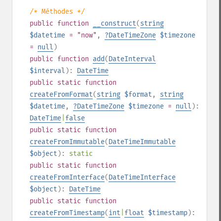
/* Méthodes */
public
function
__construct
(
string
$datetime
= "now"
,
?
DateTimeZone
$timezone
=
null
)
public
function
add
(
DateInterval
$interval
):
DateTime
public
static
function
createFromFormat
(
string
$format
,
string
$datetime
,
?
DateTimeZone
$timezone
=
null
):
DateTime
|
false
public
static
function
createFromImmutable
(
DateTimeImmutable
$object
):
static
public
static
function
createFromInterface
(
DateTimeInterface
$object
):
DateTime
public
static
function
createFromTimestamp
(
int
|
float
$timestamp
):