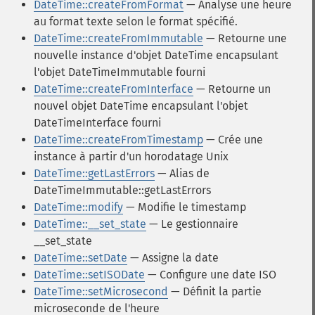
DateTime::createFromFormat
— Analyse une heure
au format texte selon le format spécifié.
DateTime::createFromImmutable
— Retourne une
nouvelle instance d'objet DateTime encapsulant
l'objet DateTimeImmutable fourni
DateTime::createFromInterface
— Retourne un
nouvel objet DateTime encapsulant l'objet
DateTimeInterface fourni
DateTime::createFromTimestamp
— Crée une
instance à partir d'un horodatage Unix
DateTime::getLastErrors
— Alias de
DateTimeImmutable::getLastErrors
DateTime::modify
— Modifie le timestamp
DateTime::__set_state
— Le gestionnaire
__set_state
DateTime::setDate
— Assigne la date
DateTime::setISODate
— Configure une date ISO
DateTime::setMicrosecond
— Définit la partie
microseconde de l'heure