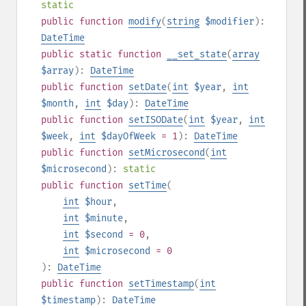
static
public
function
modify
(
string
$modifier
):
DateTime
public
static
function
__set_state
(
array
$array
):
DateTime
public
function
setDate
(
int
$year
,
int
$month
,
int
$day
):
DateTime
public
function
setISODate
(
int
$year
,
int
$week
,
int
$dayOfWeek
= 1
):
DateTime
public
function
setMicrosecond
(
int
$microsecond
):
static
public
function
setTime
(
int
$hour
,
int
$minute
,
int
$second
= 0
,
int
$microsecond
= 0
):
DateTime
public
function
setTimestamp
(
int
$timestamp
):
DateTime