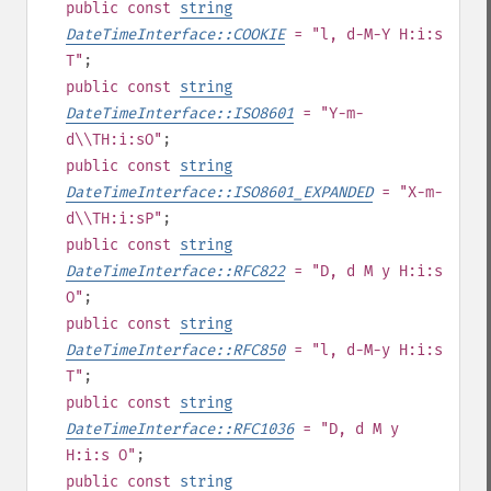
public
const
string
DateTimeInterface::COOKIE
= "l, d-M-Y H:i:s
T"
;
public
const
string
DateTimeInterface::ISO8601
= "Y-m-
d\\TH:i:sO"
;
public
const
string
DateTimeInterface::ISO8601_EXPANDED
= "X-m-
d\\TH:i:sP"
;
public
const
string
DateTimeInterface::RFC822
= "D, d M y H:i:s
O"
;
public
const
string
DateTimeInterface::RFC850
= "l, d-M-y H:i:s
T"
;
public
const
string
DateTimeInterface::RFC1036
= "D, d M y
H:i:s O"
;
public
const
string