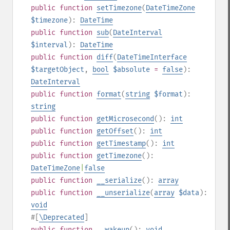
public
function
setTimezone
(
DateTimeZone
$timezone
):
DateTime
public
function
sub
(
DateInterval
$interval
):
DateTime
public
function
diff
(
DateTimeInterface
$targetObject
,
bool
$absolute
=
false
):
DateInterval
public
function
format
(
string
$format
):
string
public
function
getMicrosecond
():
int
public
function
getOffset
():
int
public
function
getTimestamp
():
int
public
function
getTimezone
():
DateTimeZone
|
false
public
function
__serialize
():
array
public
function
__unserialize
(
array
$data
):
void
#[
\Deprecated
]
public
function
__wakeup
():
void