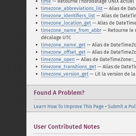
time
— Retourne l'horodatage UNIX actuel
timezone_abbreviations_list
— Alias de Dat
timezone_identifiers_list
— Alias de DateTim
timezone_location_get
— Alias de DateTime
timezone_name_from_abbr
— Retourne le n
décalage UTC
timezone_name_get
— Alias de DateTimeZ
timezone_offset_get
— Alias de DateTimeZo
timezone_open
— Alias de DateTimeZone::_
timezone_transitions_get
— Alias de DateTi
timezone_version_get
— Lit la version de l
Found A Problem?
Learn How To Improve This Page
•
Submit a Pul
User Contributed Notes