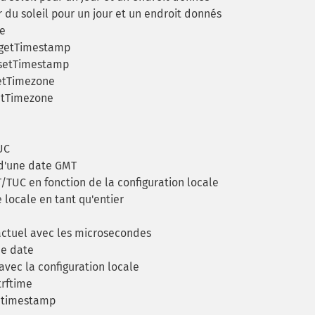
du soleil pour un jour et un endroit donnés
me
:getTimestamp
:setTimestamp
etTimezone
etTimezone
UC
d'une date GMT
UC en fonction de la configuration locale
locale en tant qu'entier
ctuel avec les microsecondes
ne date
vec la configuration locale
trftime
n timestamp