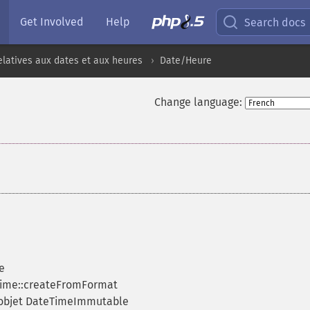
Get Involved
Help
Search docs
elatives aux dates et aux heures
Date/Heure
Change language:
e
Time::createFromFormat
 objet DateTimeImmutable