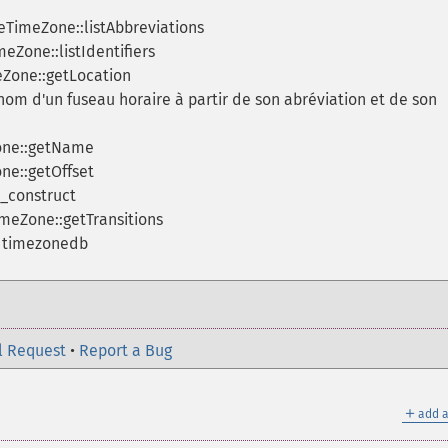
eTimeZone::listAbbreviations
eZone::listIdentifiers
Zone::getLocation
om d'un fuseau horaire à partir de son abréviation et de son
one::getName
ne::getOffset
_construct
meZone::getTransitions
a timezonedb
l Request
•
Report a Bug
＋
add a