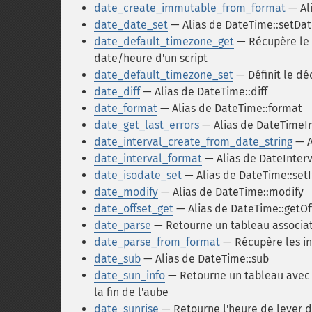
date_create_immutable_from_format
— Al
date_date_set
— Alias de DateTime::setDa
date_default_timezone_get
— Récupère le d
date/heure d'un script
date_default_timezone_set
— Définit le dé
date_diff
— Alias de DateTime::diff
date_format
— Alias de DateTime::format
date_get_last_errors
— Alias de DateTimeI
date_interval_create_from_date_string
— A
date_interval_format
— Alias de DateInterv
date_isodate_set
— Alias de DateTime::set
date_modify
— Alias de DateTime::modify
date_offset_get
— Alias de DateTime::getOf
date_parse
— Retourne un tableau associat
date_parse_from_format
— Récupère les in
date_sub
— Alias de DateTime::sub
date_sun_info
— Retourne un tableau avec le
la fin de l'aube
date_sunrise
— Retourne l'heure de lever du