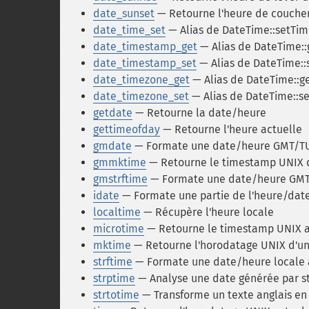
date_sunset
— Retourne l'heure de coucher 
date_time_set
— Alias de DateTime::setTi
date_timestamp_get
— Alias de DateTime:
date_timestamp_set
— Alias de DateTime:
date_timezone_get
— Alias de DateTime::g
date_timezone_set
— Alias de DateTime::s
getdate
— Retourne la date/heure
gettimeofday
— Retourne l'heure actuelle
gmdate
— Formate une date/heure GMT/T
gmmktime
— Retourne le timestamp UNIX 
gmstrftime
— Formate une date/heure GMT/T
idate
— Formate une partie de l'heure/date 
localtime
— Récupère l'heure locale
microtime
— Retourne le timestamp UNIX a
mktime
— Retourne l'horodatage UNIX d'u
strftime
— Formate une date/heure locale a
strptime
— Analyse une date générée par s
strtotime
— Transforme un texte anglais e