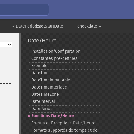
« DatePeriod::getStartDate
checkdate »
Date/Heure
Installation/Configuration
Constantes pré-​définies
Exemples
DateTime
DateTimeImmutable
DateTimeInterface
DateTimeZone
DateInterval
DatePeriod
Fonctions Date/Heure
Erreurs et Exceptions Date/Heure
Formats supportés de temps et de