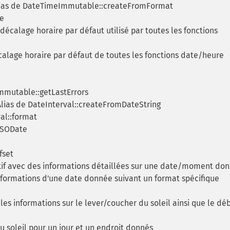
ias de DateTimeImmutable::createFromFormat
te
écalage horaire par défaut utilisé par toutes les fonctions
calage horaire par défaut de toutes les fonctions date/heure
mmutable::getLastErrors
lias de DateInterval::createFromDateString
al::format
ISODate
fset
if avec des informations détaillées sur une date/moment do
formations d'une date donnée suivant un format spécifique
s informations sur le lever/coucher du soleil ainsi que le déb
 soleil pour un jour et un endroit donnés