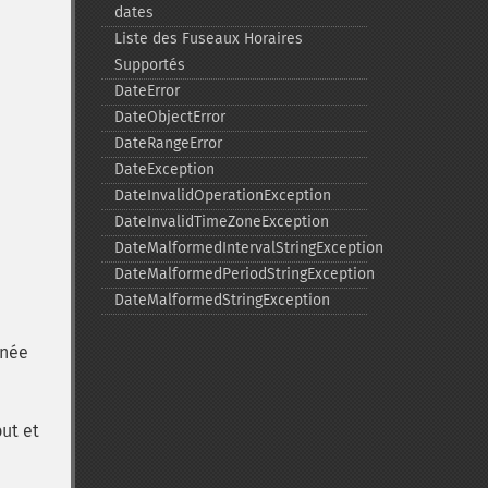
dates
Liste des Fuseaux Horaires
Supportés
DateError
DateObjectError
DateRangeError
DateException
DateInvalidOperationException
DateInvalidTimeZoneException
DateMalformedIntervalStringException
DateMalformedPeriodStringException
DateMalformedStringException
nnée
ut et