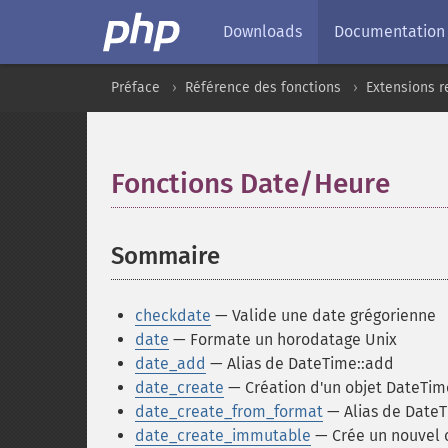
Downloads
Documentation
Préface
Référence des fonctions
Extensions r
Fonctions Date/Heure
¶
Sommaire
¶
checkdate
— Valide une date grégorienne
date
— Formate un horodatage Unix
date_add
— Alias de DateTime::add
date_create
— Création d'un objet DateTim
date_create_from_format
— Alias de Date
date_create_immutable
— Crée un nouvel