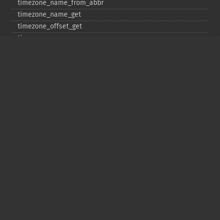
timezone_​name_​from_​abbr
timezone_​name_​get
timezone_​offset_​get
timezone_​open
timezone_​transitions_​get
timezone_​version_​get
Deprecated
date_​sunrise
date_​sunset
gmstrftime
strftime
strptime
Copyright © 2001-2026 The PHP Documentation
Group