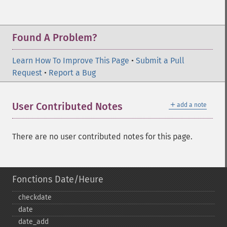
Found A Problem?
Learn How To Improve This Page
•
Submit a Pull
Request
•
Report a Bug
＋
User Contributed Notes
add a note
There are no user contributed notes for this page.
Fonctions Date/Heure
checkdate
date
date_​add