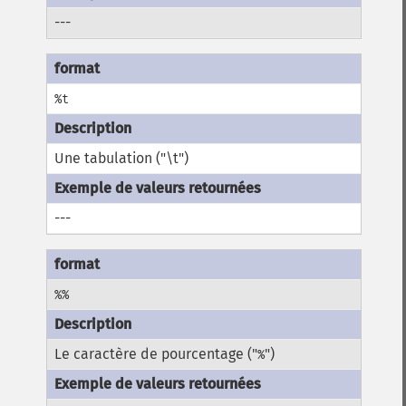
---
%t
Une tabulation ("\t")
---
%%
Le caractère de pourcentage ("
")
%