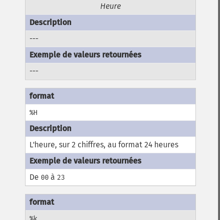
Heure
---
---
%H
L'heure, sur 2 chiffres, au format 24 heures
De
à
00
23
%k