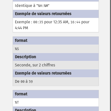
Identique à "
"
%H:%M
Exemple :
pour 12:35 AM,
pour
00:35
16:44
4:44 PM
%S
Seconde, sur 2 chiffres
De
à
00
59
%T