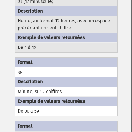
('L' minuscule)
%l
Heure, au format 12 heures, avec un espace
précédant un seul chiffre
De
à
1
12
%M
Minute, sur 2 chiffres
De
à
00
59