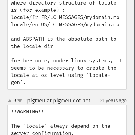
where directory structure of locale 
is (for example) :

locale/fr_FR/LC_MESSAGES/mydomain.mo

locale/en_US/LC_MESSAGES/mydomain.mo

and ABSPATH is the absolute path to 
the locale dir

further note, under linux systems, it 
seems to be necessary to create the 
locale at os level using 'locale-
gen'.
pigmeu at pigmeu dot net
9
21 years ago
¶
up
down
!!WARNING!!

The "locale" always depend on the 
server configuration.
