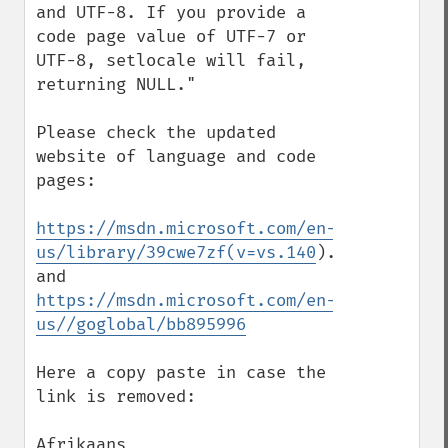
and UTF-8. If you provide a 
code page value of UTF-7 or 
UTF-8, setlocale will fail, 
returning NULL."

Please check the updated 
website of language and code 
pages:

https://msdn.microsoft.com/en-
us/library/39cwe7zf(v=vs.140
).aspx

https://msdn.microsoft.com/en-
us//goglobal/bb895996
Here a copy paste in case the 
link is removed:

Afrikaans
