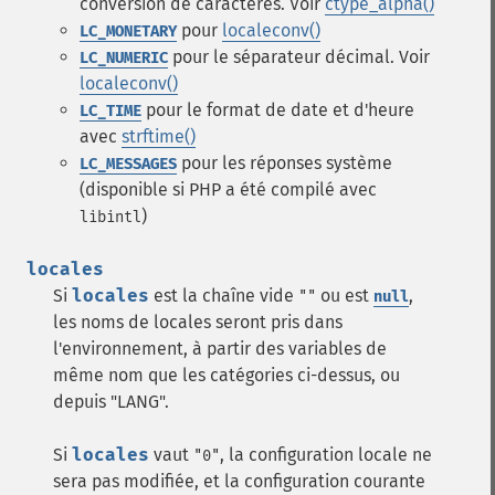
conversion de caractères. Voir
ctype_alpha()
pour
localeconv()
LC_MONETARY
pour le séparateur décimal. Voir
LC_NUMERIC
localeconv()
pour le format de date et d'heure
LC_TIME
avec
strftime()
pour les réponses système
LC_MESSAGES
(disponible si PHP a été compilé avec
)
libintl
locales
Si
locales
est la chaîne vide
ou est
,
""
null
les noms de locales seront pris dans
l'environnement, à partir des variables de
même nom que les catégories ci-dessus, ou
depuis "LANG".
Si
locales
vaut
, la configuration locale ne
"0"
sera pas modifiée, et la configuration courante