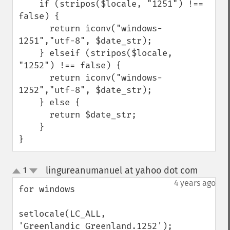
    if (stripos($locale, "1251") !== 
false) {

      return iconv("windows-
1251","utf-8", $date_str);

    } elseif (stripos($locale, 
"1252") !== false) {

      return iconv("windows-
1252","utf-8", $date_str);

    } else {

      return $date_str;

    }

}
lingureanumanuel at yahoo dot com
1
¶
up
down
4 years ago
for windows

setlocale(LC_ALL, 
'Greenlandic_Greenland.1252');
