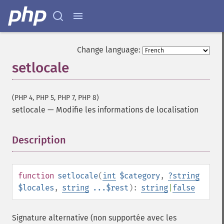
Change language:
setlocale
(PHP 4, PHP 5, PHP 7, PHP 8)
setlocale
—
Modifie les informations de localisation
Description
¶
function
setlocale
(
int
$category
,
?
string
$locales
,
string
...$rest
):
string
|
false
Signature alternative (non supportée avec les