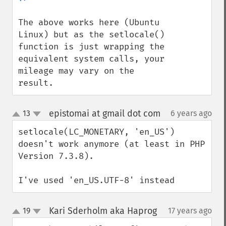
The above works here (Ubuntu 
Linux) but as the setlocale() 
function is just wrapping the 
equivalent system calls, your 
mileage may vary on the 
result.
epistomai at gmail dot com
13
6 years ago
¶
up
down
setlocale(LC_MONETARY, 'en_US') 
doesn't work anymore (at least in PHP 
Version 7.3.8).

I've used 'en_US.UTF-8' instead
Kari Sderholm aka Haprog
19
17 years ago
¶
up
down