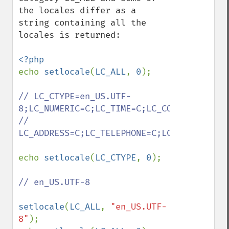
the locales differ as a 
string containing all the 
locales is returned:

echo 
setlocale
(
LC_ALL
, 
0
);

// LC_CTYPE=en_US.UTF-
8;LC_NUMERIC=C;LC_TIME=C;LC_COLLATE=C;LC_
// 
LC_ADDRESS=C;LC_TELEPHONE=C;LC_MEASUREMEN
echo 
setlocale
(
LC_CTYPE
, 
0
);

// en_US.UTF-8

setlocale
(
LC_ALL
, 
"en_US.UTF-
8"
);
