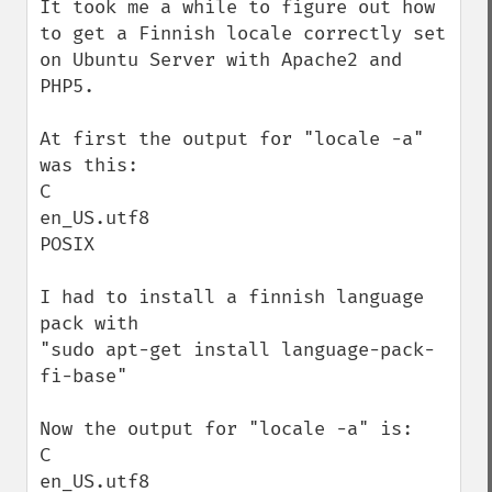
It took me a while to figure out how 
to get a Finnish locale correctly set 
on Ubuntu Server with Apache2 and 
PHP5.

At first the output for "locale -a" 
was this:

C

en_US.utf8

POSIX

I had to install a finnish language 
pack with

"sudo apt-get install language-pack-
fi-base"

Now the output for "locale -a" is:

C

en_US.utf8
