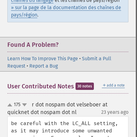
chaînes du langage
et les chaînes de pays/région
» sur la page de la documentation des chaînes de
pays/région
.
Found A Problem?
Learn How To Improve This Page
•
Submit a Pull
Request
•
Report a Bug
＋
User Contributed Notes
add a note
30 notes
r dot nospam dot velseboer at
175
up
down
quicknet dot nospam dot nl
23 years ago
¶
be careful with the LC_ALL setting, 
as it may introduce some unwanted 