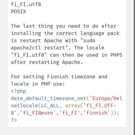
fi_FI.utf8

POSIX

The last thing you need to do after 
installing the correct language pack 
is restart Apache with "sudo 
apache2ctl restart". The locale 
"fi_FI.utf8" can then be used in PHP5 
after restarting Apache.

For setting Finnish timezone and 
<?php

date_default_timezone_set
(
'Europe/Helsink
setlocale
(
LC_ALL
, array(
'fi_FI.UTF-
8'
,
'fi_FI@euro'
,
'fi_FI'
,
'finnish'
?>