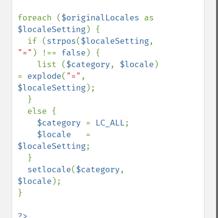
foreach (
$originalLocales 
as 
$localeSetting
) {

  if (
strpos
(
$localeSetting
, 
"="
) !== 
false
) {

    list (
$category
, 
$locale
) 
= 
explode
(
"="
, 
$localeSetting
);

  }

  else {

$category 
= 
LC_ALL
;

$locale   
= 
$localeSetting
;

  }

setlocale
(
$category
, 
$locale
); 

}
