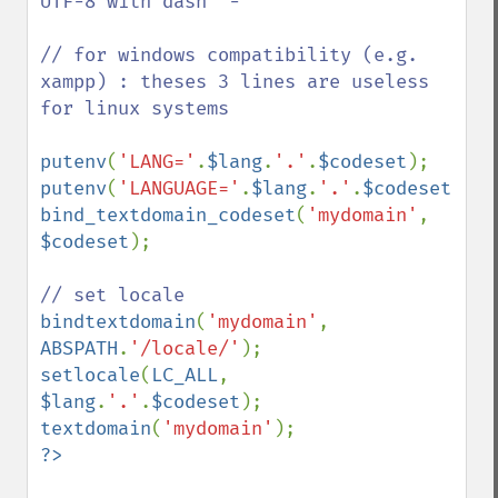
UTF-8 with dash '-'

// for windows compatibility (e.g. 
xampp) : theses 3 lines are useless 
for linux systems 

putenv
(
'LANG='
.
$lang
.
'.'
.
$codeset
putenv
(
'LANGUAGE='
.
$lang
.
'.'
.
$codeset
bind_textdomain_codeset
(
'mydomain'
, 
$codeset
);

bindtextdomain
(
'mydomain'
, 
ABSPATH
.
'/locale/'
setlocale
(
LC_ALL
, 
$lang
.
'.'
.
$codeset
textdomain
(
'mydomain'