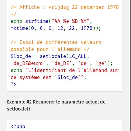
/* Affiche : vrijdag 22 december 1978 
echo 
strftime
(
"%A %e %B %Y"
, 
mktime
(
0
, 
0
, 
0
, 
12
, 
22
, 
1978
));

/* Essai de différentes valeurs 
$loc_de 
= 
setlocale
(
LC_ALL
, 
'de_DE@euro'
, 
'de_DE'
, 
'de'
, 
'ge'
);

echo 
"L'identifiant de l'allemand sur 
ce système est '
$loc_de
'"
?>
Exemple #2 Récupérer le paramètre actuel de
setlocale()