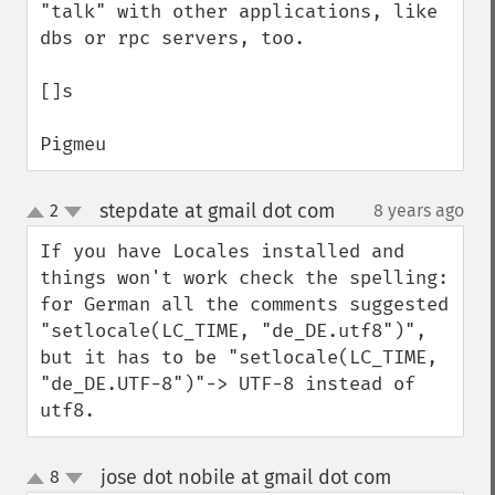
"talk" with other applications, like 
dbs or rpc servers, too.

[]s

Pigmeu
stepdate at gmail dot com
2
8 years ago
¶
up
down
If you have Locales installed and 
things won't work check the spelling: 
for German all the comments suggested 
"setlocale(LC_TIME, "de_DE.utf8")", 
but it has to be "setlocale(LC_TIME, 
"de_DE.UTF-8")"-> UTF-8 instead of 
utf8.
jose dot nobile at gmail dot com
8
¶
up