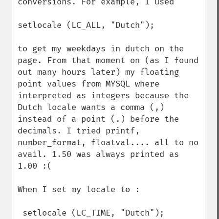
conversions. For example, I used 

setlocale (LC_ALL, "Dutch");

to get my weekdays in dutch on the 
page. From that moment on (as I found 
out many hours later) my floating 
point values from MYSQL where 
interpreted as integers because the 
Dutch locale wants a comma (,) 
instead of a point (.) before the 
decimals. I tried printf, 
number_format, floatval.... all to no 
avail. 1.50 was always printed as 
1.00 :(

When I set my locale to :

 setlocale (LC_TIME, "Dutch");
