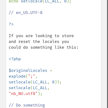
echo 
setlocale
(
LC_ALL
, 
0
);

// en_US.UTF-8

If you are looking to store 
and reset the locales you 
could do something like this:

<?php

$originalLocales 
= 
explode
(
";"
, 
setlocale
(
LC_ALL
, 
0
setlocale
(
LC_ALL
, 
"nb_NO.utf8"
);

// Do something
