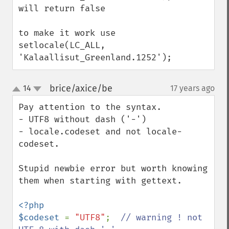
will return false

to make it work use

setlocale(LC_ALL, 
'Kalaallisut_Greenland.1252');
brice/axice/be
14
17 years ago
¶
up
down
Pay attention to the syntax.

- UTF8 without dash ('-')

- locale.codeset and not locale-
codeset.

Stupid newbie error but worth knowing 
them when starting with gettext.

<?php

$codeset 
= 
"UTF8"
;  
// warning ! not 