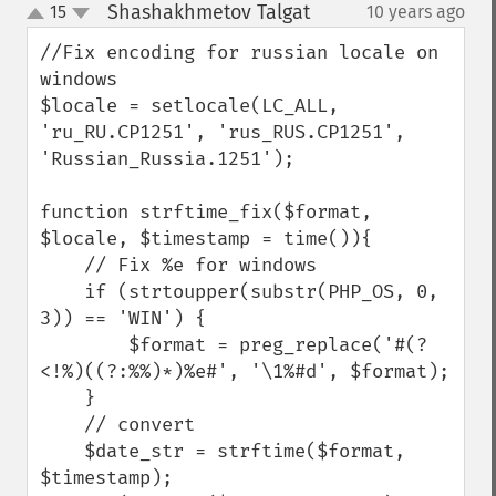
Shashakhmetov Talgat
15
10 years ago
¶
up
down
//Fix encoding for russian locale on 
windows

$locale = setlocale(LC_ALL, 
'ru_RU.CP1251', 'rus_RUS.CP1251', 
'Russian_Russia.1251');

function strftime_fix($format, 
$locale, $timestamp = time()){

    // Fix %e for windows

    if (strtoupper(substr(PHP_OS, 0, 
3)) == 'WIN') {

        $format = preg_replace('#(?
<!%)((?:%%)*)%e#', '\1%#d', $format);

    }

    // convert

    $date_str = strftime($format, 
$timestamp);
