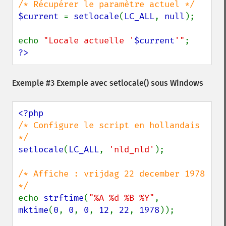
$current 
= 
setlocale
(
LC_ALL
, 
null
);

echo 
"Locale actuelle '
$current
'"
?>
Exemple #3 Exemple avec
setlocale()
sous Windows
/* Configure le script en hollandais 
setlocale
(
LC_ALL
, 
'nld_nld'
);

/* Affiche : vrijdag 22 december 1978 
echo 
strftime
(
"%A %d %B %Y"
, 
mktime
(
0
, 
0
, 
0
, 
12
, 
22
, 
1978
));
