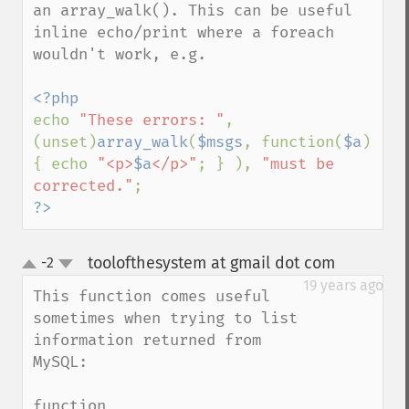
an array_walk(). This can be useful 
inline echo/print where a foreach 
wouldn't work, e.g.

echo 
"These errors: "
, 
(unset)
array_walk
(
$msgs
, function(
$a
) 
{ echo 
"<p>
$a
</p>"
; } ), 
"must be 
corrected."
?>
toolofthesystem at gmail dot com
-2
¶
up
down
19 years ago
This function comes useful 
sometimes when trying to list 
information returned from 
MySQL:

function 