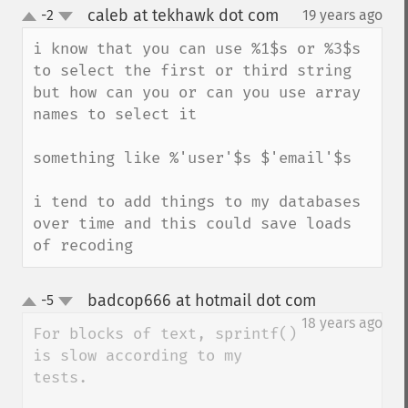
caleb at tekhawk dot com
-2
19 years ago
¶
up
down
i know that you can use %1$s or %3$s 
to select the first or third string 
but how can you or can you use array 
names to select it

something like %'user'$s $'email'$s

i tend to add things to my databases 
over time and this could save loads 
of recoding
badcop666 at hotmail dot com
-5
¶
up
down
18 years ago
For blocks of text, sprintf() 
is slow according to my 
tests. 
