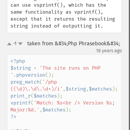
can use vsprintf(), which has the 
same functionality as vprintf(), 
except that it returns the resulting 
string instead of outputting it.
taken from &#34;Php Phrasebook&#34;
-1
up
down
¶
18 years ago
<?php

$string 
= 
'The site runs on PHP 
'
.
phpversion
preg_match
(
'/php 
((\d)\.\d\.\d+)/i'
,
$string
,
$matches
print_r
(
$matches
vprintf
(
'Match: %s<br /> Version %s; 
Major:%d.'
,
$matches