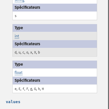
s
int
,
,
,
,
,
,
d
u
c
o
x
X
b
float
,
,
,
,
,
,
,
e
E
f
F
g
G
h
H
values