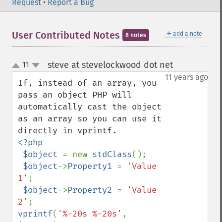
Request
•
Report a Bug
＋
User Contributed Notes
add a note
8 notes
steve at stevelockwood dot net
11
¶
up
down
11 years ago
If, instead of an array, you 
pass an object PHP will 
automatically cast the object 
as an array so you can use it 
<?php

 $object 
= new 
stdClass
();

$object
->
Property1 
= 
'Value 
1'
;

$object
->
Property2 
= 
'Value 
2'
vprintf
(
'%-20s %-20s'
, 