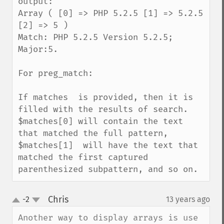
output:

Array ( [0] => PHP 5.2.5 [1] => 5.2.5 
[2] => 5 ) 

Match: PHP 5.2.5 Version 5.2.5; 
Major:5.

For preg_match:

If matches  is provided, then it is 
filled with the results of search. 
$matches[0] will contain the text 
that matched the full pattern, 
$matches[1]  will have the text that 
matched the first captured 
parenthesized subpattern, and so on.
Chris
-2
13 years ago
¶
up
down
Another way to display arrays is use 