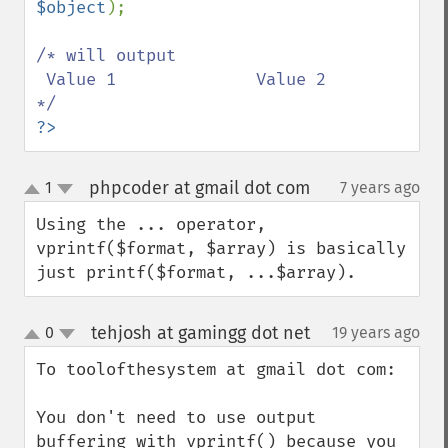
$object
);

/* will output

 Value 1              Value 2             

?>
phpcoder at gmail dot com
1
7 years ago
¶
up
down
Using the ... operator, 
vprintf($format, $array) is basically 
just printf($format, ...$array).
tehjosh at gamingg dot net
0
19 years ago
¶
up
down
To toolofthesystem at gmail dot com:

You don't need to use output 
buffering with vprintf() because you 