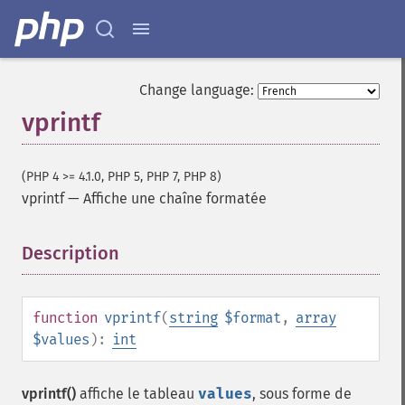
Change language:
vprintf
(PHP 4 >= 4.1.0, PHP 5, PHP 7, PHP 8)
vprintf
—
Affiche une chaîne formatée
Description
¶
function
vprintf
(
string
$format
,
array
$values
):
int
vprintf()
affiche le tableau
values
, sous forme de