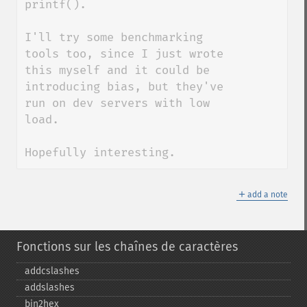
printf().

I'll try some benchmarking 
tools too, since I just wrote 
this myself and it could be 
introducing bias, but they've 
run on dev servers with low 
load.

Hopefully interesting.
＋
add a note
Fonctions sur les chaînes de caractères
addcslashes
addslashes
bin2hex