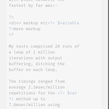
fastest by far was:-

?>

<div> markup etc
<?= $variable 
?>
more markup

<?

My tests comprised 20 runs of 
a loop of 1 million 
iterations with output 
buffering, ditching the 
buffer on each loop.

The timings ranged from 
average 2.1msec/million 
repetitions for the 
<?= $var 
?>
 method up to 
7.6msec/million using 