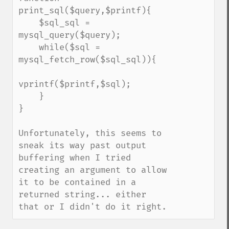
print_sql($query,$printf){

    $sql_sql = 
mysql_query($query);

    while($sql = 
mysql_fetch_row($sql_sql)){

vprintf($printf,$sql);

    }

}

Unfortunately, this seems to 
sneak its way past output 
buffering when I tried 
creating an argument to allow 
it to be contained in a 
returned string... either 
that or I didn't do it right.