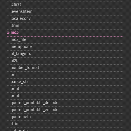
lcfirst
levenshtein
localeconv
ltrim
md5
md5_​file
metaphone
nl_​langinfo
nl2br
number_​format
ord
parse_​str
print
printf
quoted_​printable_​decode
quoted_​printable_​encode
quotemeta
rtrim
setlocale