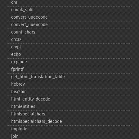
chr
chunk_​split
convert_​uudecode
convert_​uuencode
count_​chars
crc32
crypt
echo
explode
fprintf
get_​html_​translation_​table
hebrev
hex2bin
html_​entity_​decode
htmlentities
htmlspecialchars
htmlspecialchars_​decode
implode
join