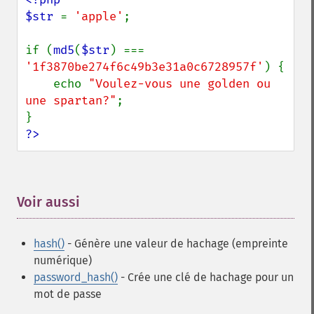
$str 
= 
'apple'
;

if (
md5
(
$str
) === 
'1f3870be274f6c49b3e31a0c6728957f'
) {

    echo 
"Voulez-vous une golden ou 
une spartan?"
;

?>
Voir aussi
¶
hash()
- Génère une valeur de hachage (empreinte
numérique)
password_hash()
- Crée une clé de hachage pour un
mot de passe