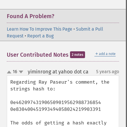
Found A Problem?
Learn How To Improve This Page
•
Submit a Pull
Request
•
Report a Bug
＋
User Contributed Notes
add a note
2 notes
yiminrong at yahoo dot ca
16
5 years ago
¶
up
down
Regarding Ray Paseur's comment, the 
strings hash to:

0e462097431906509019562988736854

0e830400451993494058024219903391

The odds of getting a hash exactly 