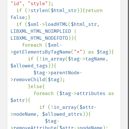
"id"
, 
"style"
);

  if (!
strlen
(
$html_str
)){return 
false
;}

  if (
$xml
->
loadHTML
(
$html_str
, 
LIBXML_HTML_NOIMPLIED 
| 
LIBXML_HTML_NODEFDTD
)){

    foreach (
$xml
-
>
getElementsByTagName
(
"*"
) as 
$tag
){

      if (!
in_array
(
$tag
->
tagName
, 
$allowed_tags
)){

$tag
->
parentNode
-
>
removeChild
(
$tag
);

      }else{

        foreach (
$tag
->
attributes 
as 
$attr
){

          if (!
in_array
(
$attr
-
>
nodeName
, 
$allowed_attrs
)){

$tag
-
>
removeAttribute
(
$attr
->
nodeName
);
