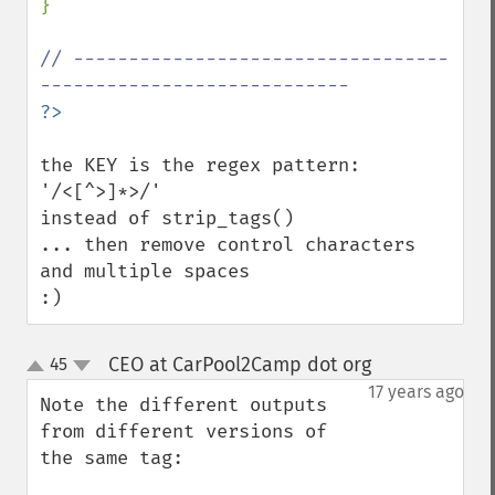
}

// ----------------------------------
the KEY is the regex pattern: 
'/<[^>]*>/'

instead of strip_tags() 

... then remove control characters 
and multiple spaces

:)
CEO at CarPool2Camp dot org
45
¶
up
down
17 years ago
Note the different outputs 
from different versions of 
the same tag:
