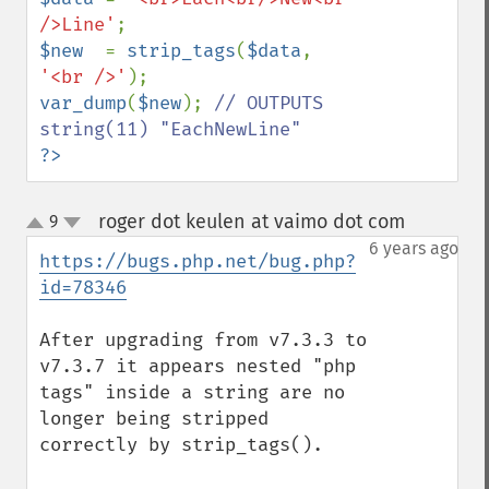
/>Line'
$new  
= 
strip_tags
(
$data
, 
'<br />'
var_dump
(
$new
); 
// OUTPUTS 
?>
roger dot keulen at vaimo dot com
9
¶
up
down
6 years ago
https://bugs.php.net/bug.php?
id=78346
After upgrading from v7.3.3 to 
v7.3.7 it appears nested "php 
tags" inside a string are no 
longer being stripped 
correctly by strip_tags().
