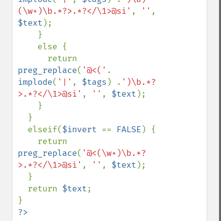
(\w+)\b.*?>.*?</\1>@si'
, 
''
, 
$text
);

    }

    else {

      return 
preg_replace
(
'@<('
. 
implode
(
'|'
, 
$tags
) .
')\b.*?
>.*?</\1>@si'
, 
''
, 
$text
);

    }

  }

  elseif(
$invert 
== 
FALSE
) {

    return 
preg_replace
(
'@<(\w+)\b.*?
>.*?</\1>@si'
, 
''
, 
$text
);

  }

  return 
$text
;
