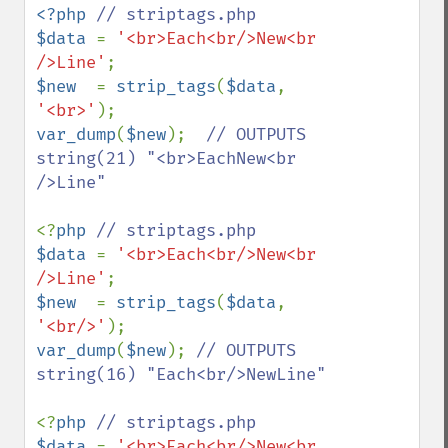
<?php 
$data 
= 
'<br>Each<br/>New<br 
/>Line'
$new  
= 
strip_tags
(
$data
, 
'<br>'
var_dump
(
$new
);  
// OUTPUTS 
string(21) "<br>EachNew<br 
/>Line"

<?
php 
$data 
= 
'<br>Each<br/>New<br 
/>Line'
$new  
= 
strip_tags
(
$data
, 
'<br/>'
var_dump
(
$new
); 
// OUTPUTS 
string(16) "Each<br/>NewLine"

<?
php 
$data 
= 
'<br>Each<br/>New<br 