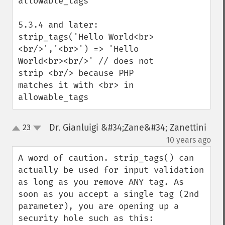
allowable_tags

5.3.4 and later: 
strip_tags('Hello World<br>
<br/>','<br>') => 'Hello 
World<br><br/>' // does not 
strip <br/> because PHP 
matches it with <br> in 
allowable_tags
Dr. Gianluigi &#34;Zane&#34; Zanettini
23
up
down
¶
10 years ago
A word of caution. strip_tags() can 
actually be used for input validation 
as long as you remove ANY tag. As 
soon as you accept a single tag (2nd 
parameter), you are opening up a 
security hole such as this:
