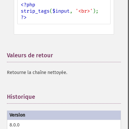
<?php

strip_tags
(
$input
, 
'<br>'
?>
Valeurs de retour
¶
Retourne la chaîne nettoyée.
Historique
¶
8.0.0