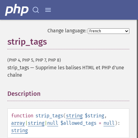
Change language:
strip_tags
(PHP 4, PHP 5, PHP 7, PHP 8)
strip_tags
—
Supprime les balises HTML et PHP d'une
chaîne
Description
¶
function
strip_tags
(
string
$string
,
array
|
string
|
null
$allowed_tags
=
null
):
string