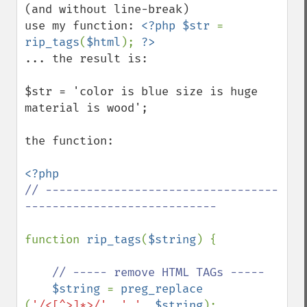
(and without line-break) 

use my function: 
<?php $str 
= 
rip_tags
(
$html
); 
... the result is:

$str = 'color is blue size is huge 
material is wood'; 

the function: 

// ----------------------------------
---------------------------- 

function 
rip_tags
(
$string
) { 

// ----- remove HTML TAGs ----- 

$string 
= 
preg_replace 
(
'/<[^>]*>/'
, 
' '
, 
$string
); 
