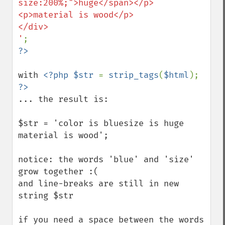
size:200%;">huge</span></p>

<p>material is wood</p>

</div>

'
with 
<?php $str 
= 
strip_tags
(
$html
); 
... the result is:

$str = 'color is bluesize is huge

material is wood'; 

notice: the words 'blue' and 'size' 
grow together :( 

and line-breaks are still in new 
string $str

if you need a space between the words 