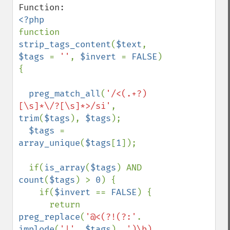
function 
strip_tags_content
(
$text
, 
$tags 
= 
''
, 
$invert 
= 
FALSE
) 
{

preg_match_all
(
'/<(.+?)
[\s]*\/?[\s]*>/si'
, 
trim
(
$tags
), 
$tags
);

$tags 
= 
array_unique
(
$tags
[
1
]);

  if(
is_array
(
$tags
) AND 
count
(
$tags
) > 
0
) {

    if(
$invert 
== 
FALSE
) {

      return 
preg_replace
(
'@<(?!(?:'
. 
implode
(
'|'
, 
$tags
) .
')\b)