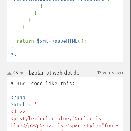
          }

        }

      }

    }

  }

  return 
$xml
->
saveHTML
();

?>
bzplan at web dot de
45
13 years ago
¶
up
down
a HTML code like this: 

<?php

$html 
= 
'

<div>

<p style="color:blue;">color is 
blue</p><p>size is <span style="font-