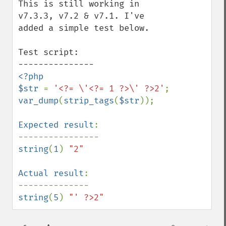
This is still working in 
v7.3.3, v7.2 & v7.1. I've 
added a simple test below.

Test script:

<?php

$str 
= 
'<?= \'<?= 1 ?>\' ?>2'
var_dump
(
strip_tags
(
$str
));

Expected result
:

string
(
1
) 
"2"

Actual result
:

string
(
5
) 
"' ?>2"