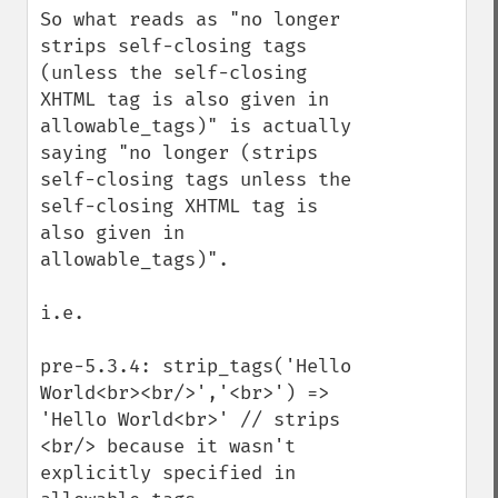
So what reads as "no longer 
strips self-closing tags 
(unless the self-closing 
XHTML tag is also given in 
allowable_tags)" is actually 
saying "no longer (strips 
self-closing tags unless the 
self-closing XHTML tag is 
also given in 
allowable_tags)".

i.e.

pre-5.3.4: strip_tags('Hello 
World<br><br/>','<br>') => 
'Hello World<br>' // strips 
<br/> because it wasn't 
explicitly specified in 