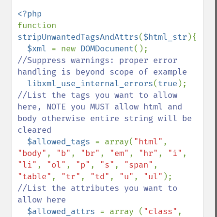
function 
stripUnwantedTagsAndAttrs
(
$html_str
){

$xml 
= new 
DOMDocument
//Suppress warnings: proper error 
handling is beyond scope of example

libxml_use_internal_errors
(
true
//List the tags you want to allow 
here, NOTE you MUST allow html and 
body otherwise entire string will be 
cleared

$allowed_tags 
= array(
"html"
, 
"body"
, 
"b"
, 
"br"
, 
"em"
, 
"hr"
, 
"i"
, 
"li"
, 
"ol"
, 
"p"
, 
"s"
, 
"span"
, 
"table"
, 
"tr"
, 
"td"
, 
"u"
, 
"ul"
//List the attributes you want to 
allow here

$allowed_attrs 
= array (
"class"
, 