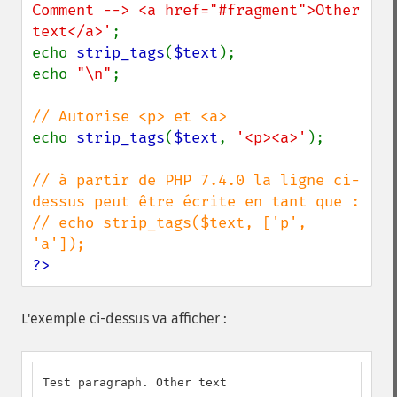
Comment --> <a href="#fragment">Other 
text</a>'
;

echo 
strip_tags
(
$text
);

echo 
"\n"
;

echo 
strip_tags
(
$text
, 
'<p><a>'
);

// à partir de PHP 7.4.0 la ligne ci-
dessus peut être écrite en tant que :

// echo strip_tags($text, ['p', 
?>
L'exemple ci-dessus va afficher :
Test paragraph. Other text
