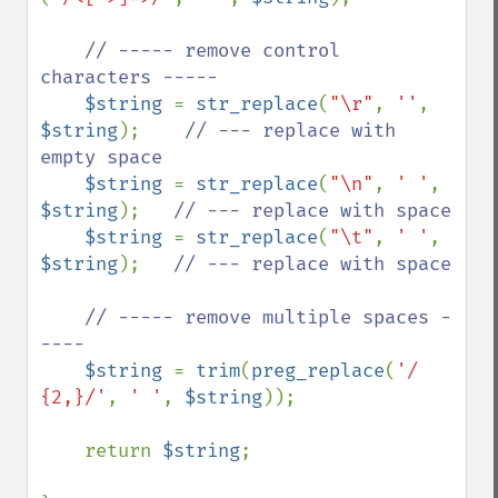
// ----- remove control 
characters ----- 

$string 
= 
str_replace
(
"\r"
, 
''
, 
$string
);    
// --- replace with 
empty space

$string 
= 
str_replace
(
"\n"
, 
' '
, 
$string
);   
// --- replace with space

$string 
= 
str_replace
(
"\t"
, 
' '
, 
$string
);   
// --- replace with space

    // ----- remove multiple spaces -
---- 

$string 
= 
trim
(
preg_replace
(
'/ 
{2,}/'
, 
' '
, 
$string
));

    return 
$string
; 
