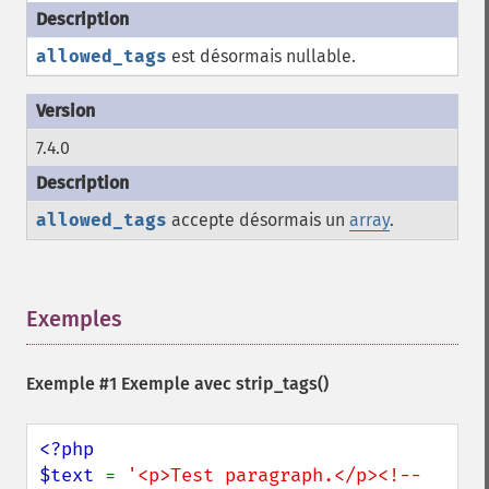
allowed_tags
est désormais nullable.
7.4.0
allowed_tags
accepte désormais un
array
.
Exemples
¶
Exemple #1 Exemple avec
strip_tags()
<?php

$text 
= 
'<p>Test paragraph.</p><!-- 