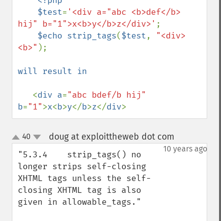
<?php

    $test
=
'<div a="abc <b>def</b> 
hij" b="1">x<b>y</b>z</div>'
;

$echo strip_tags
(
$test
, 
"<div>
<b>"
);

will result in 

<
div a
=
"abc bdef/b hij" 
b
=
"1"
>
x
<
b
>
y
</
b
>
z
</
div
>
doug at exploittheweb dot com
40
¶
up
down
10 years ago
"5.3.4    strip_tags() no 
longer strips self-closing 
XHTML tags unless the self-
closing XHTML tag is also 
given in allowable_tags."
