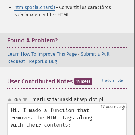
htmlspecialchars()
- Convertit les caractères
spéciaux en entités HTML
Found A Problem?
Learn How To Improve This Page
•
Submit a Pull
Request
•
Report a Bug
＋
User Contributed Notes
add a note
14 notes
mariusz.tarnaski at wp dot pl
284
¶
up
down
17 years ago
Hi. I made a function that 
removes the HTML tags along 
with their contents:
