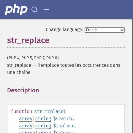
Change language:
str_replace
(PHP 4, PHP 5, PHP 7, PHP 8)
str_replace
—
Remplace toutes les occurrences dans
une chaîne
Description
¶
function
str_replace
(
array
|
string
$search
,
array
|
string
$replace
,
string
|
array
$subject
,