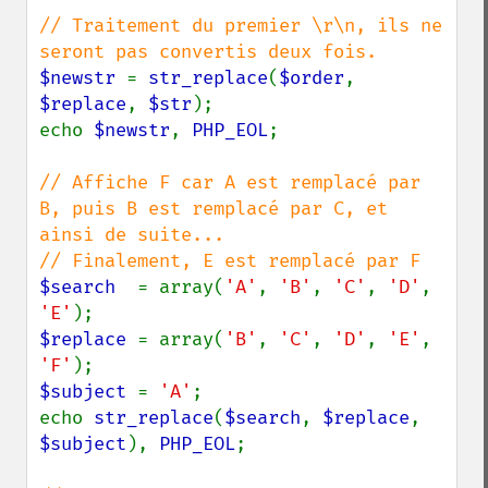
// Traitement du premier \r\n, ils ne 
$newstr 
= 
str_replace
(
$order
, 
$replace
, 
$str
);

echo 
$newstr
, 
PHP_EOL
;

// Affiche F car A est remplacé par 
B, puis B est remplacé par C, et 
ainsi de suite...

$search  
= array(
'A'
, 
'B'
, 
'C'
, 
'D'
, 
'E'
$replace 
= array(
'B'
, 
'C'
, 
'D'
, 
'E'
, 
'F'
$subject 
= 
'A'
;

echo 
str_replace
(
$search
, 
$replace
, 
$subject
), 
PHP_EOL
;
