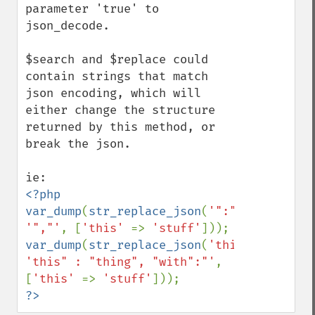
parameter 'true' to 
json_decode.

$search and $replace could 
contain strings that match 
json encoding, which will 
either change the structure 
returned by this method, or 
break the json.

<?php

var_dump
(
str_replace_json
(
'":"'
, 
'","'
, [
'this' 
=> 
'stuff'
var_dump
(
str_replace_json
(
'this":"'
, 
'this" : "thing", "with":"'
, 
[
'this' 
=> 
'stuff'
?>