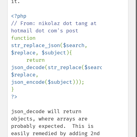
it.

// From: nikolaz dot tang at 
function 
str_replace_json
(
$search
, 
$replace
, 
$subject
){

     return 
json_decode
(
str_replace
(
$search
, 
$replace
,  
json_encode
(
$subject
)));

?>
json_decode will return 
objects, where arrays are 
probably expected.  This is 
easily remedied by adding 2nd 