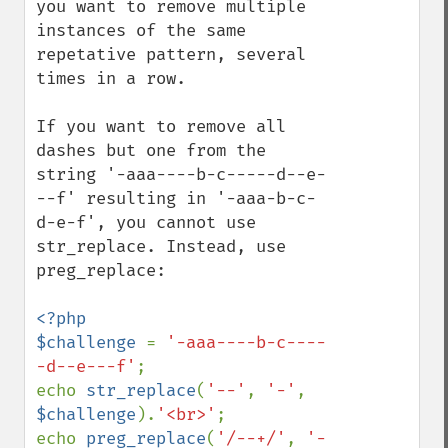
you want to remove multiple 
instances of the same 
repetative pattern, several 
times in a row.

If you want to remove all 
dashes but one from the 
string '-aaa----b-c-----d--e-
--f' resulting in '-aaa-b-c-
d-e-f', you cannot use 
str_replace. Instead, use 
preg_replace:

<?php

$challenge 
= 
'-aaa----b-c----
-d--e---f'
;

echo 
str_replace
(
'--'
, 
'-'
, 
$challenge
).
'<br>'
;

echo 
preg_replace
(
'/--+/'
, 
'-