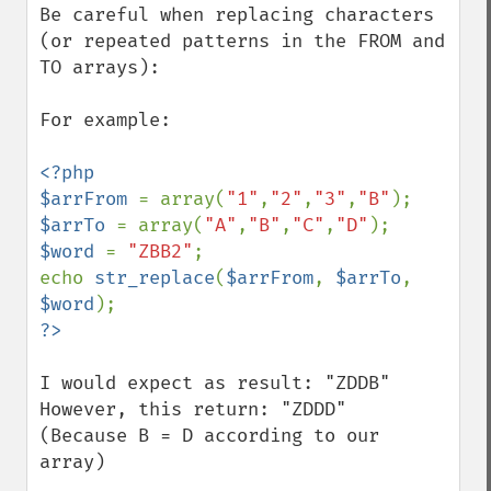
Be careful when replacing characters 
(or repeated patterns in the FROM and 
TO arrays):

For example:

<?php

$arrFrom 
= array(
"1"
,
"2"
,
"3"
,
"B"
$arrTo 
= array(
"A"
,
"B"
,
"C"
,
"D"
$word 
= 
"ZBB2"
;

echo 
str_replace
(
$arrFrom
, 
$arrTo
, 
$word
I would expect as result: "ZDDB"

However, this return: "ZDDD"

(Because B = D according to our 
array)
