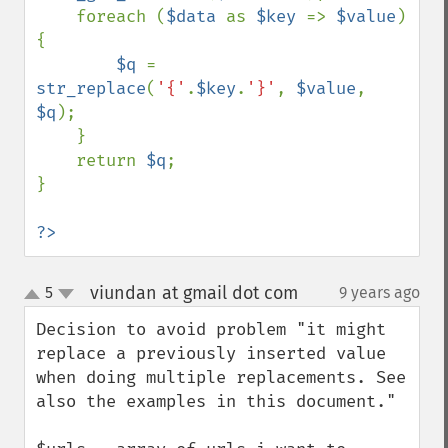
    foreach (
$data 
as 
$key 
=> 
$value
) 
{

$q 
= 
str_replace
(
'{'
.
$key
.
'}'
, 
$value
, 
$q
);

    }

    return 
$q
;

}

?>
viundan at gmail dot com
5
9 years ago
¶
up
down
Decision to avoid problem "it might 
replace a previously inserted value 
when doing multiple replacements. See 
also the examples in this document." 
