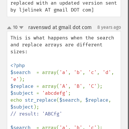
replaced with an updated version sent 
by ljelinek AT gmail DOT com]
ravenswd at gmail dot com
10
8 years ago
¶
up
down
This is what happens when the search 
and replace arrays are different 
sizes:

<?php

$search  
= array(
'a'
, 
'b'
, 
'c'
, 
'd'
, 
'e'
$replace 
= array(
'A'
, 
'B'
, 
'C'
$subject 
= 
'abcdefg'
;

echo 
str_replace
(
$search
, 
$replace
, 
$subject
// result: 'ABCfg'

$search  
= array(
'a'
, 
'b'
, 
'c'