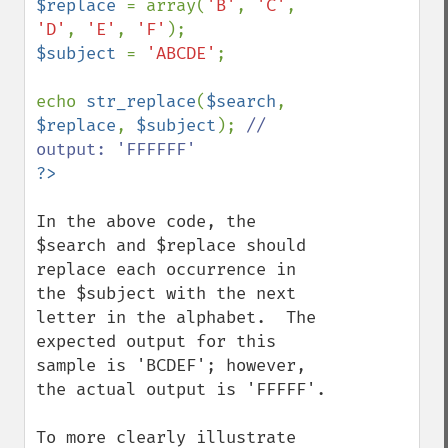
$replace 
= array(
'B'
, 
'C'
, 
'D'
, 
'E'
, 
'F'
$subject 
= 
'ABCDE'
;

echo 
str_replace
(
$search
, 
$replace
, 
$subject
); 
// 
In the above code, the 
$search and $replace should 
replace each occurrence in 
the $subject with the next 
letter in the alphabet.  The 
expected output for this 
sample is 'BCDEF'; however, 
the actual output is 'FFFFF'.

To more clearly illustrate 