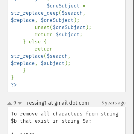
$oneSubject 
= 
str_replace_deep
(
$search
, 
$replace
, 
$oneSubject
);

        unset(
$oneSubject
);

        return 
$subject
;

    } else {

        return 
str_replace
(
$search
, 
$replace
, 
$subject
);

    }

?>
ressing1 at gmail dot com
9
5 years ago
¶
up
down
To remove all characters from string 
$b that exist in string $a:
