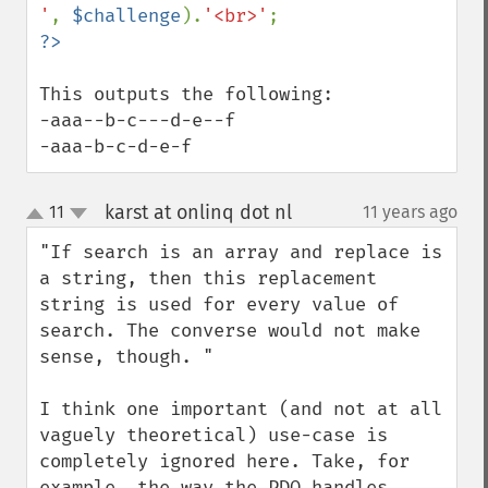
'
, 
$challenge
).
'<br>'
This outputs the following:

-aaa--b-c---d-e--f

-aaa-b-c-d-e-f
karst at onlinq dot nl
11
11 years ago
¶
up
down
"If search is an array and replace is 
a string, then this replacement 
string is used for every value of 
search. The converse would not make 
sense, though. "

I think one important (and not at all 
vaguely theoretical) use-case is 
completely ignored here. Take, for 
example, the way the PDO handles 