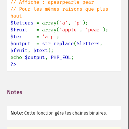
// Affiche : apearpearle pear

// Pour les mêmes raisons que plus 
$letters 
= array(
'a'
, 
'p'
$fruit   
= array(
'apple'
, 
'pear'
$text    
= 
'a p'
$output  
= 
str_replace
(
$letters
, 
$fruit
, 
$text
);

echo 
$output
, 
PHP_EOL
?>
Notes
¶
Note
:
Cette fonction gère les chaînes binaires.