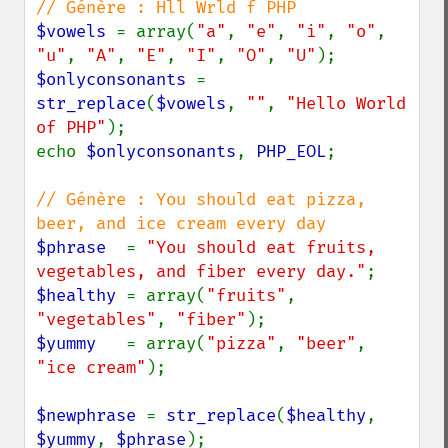
$vowels 
= array(
"a"
, 
"e"
, 
"i"
, 
"o"
, 
"u"
, 
"A"
, 
"E"
, 
"I"
, 
"O"
, 
"U"
$onlyconsonants 
= 
str_replace
(
$vowels
, 
""
, 
"Hello World 
of PHP"
);

echo 
$onlyconsonants
, 
PHP_EOL
;

// Génère : You should eat pizza, 
$phrase  
= 
"You should eat fruits, 
vegetables, and fiber every day."
$healthy 
= array(
"fruits"
, 
"vegetables"
, 
"fiber"
$yummy   
= array(
"pizza"
, 
"beer"
, 
"ice cream"
);

$newphrase 
= 
str_replace
(
$healthy
, 
$yummy
, 
$phrase
);
