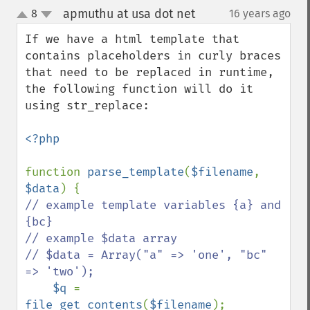
apmuthu at usa dot net
8
16 years ago
¶
up
down
If we have a html template that 
contains placeholders in curly braces 
that need to be replaced in runtime, 
the following function will do it 
using str_replace:

<?php

function 
parse_template
(
$filename
, 
$data
// example template variables {a} and 
{bc}

// example $data array

// $data = Array("a" => 'one', "bc" 
=> 'two');

$q 
= 
file_get_contents
(
$filename
);
