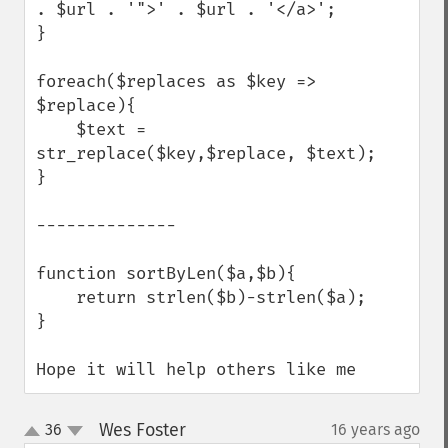
. $url . '">' . $url . '</a>';

}

foreach($replaces as $key => 
$replace){

    $text = 
str_replace($key,$replace, $text);

}

--------------

function sortByLen($a,$b){

    return strlen($b)-strlen($a);

}

Hope it will help others like me
Wes Foster
36
16 years ago
¶
up
down