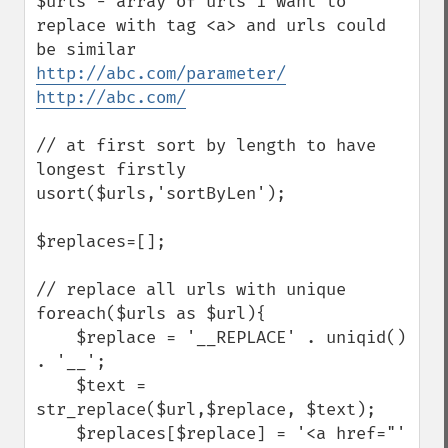
$urls - array of urls i want to 
replace with tag <a> and urls could 
http://abc.com/parameter/
http://abc.com/
// at first sort by length to have 
longest firstly

usort($urls,'sortByLen');

$replaces=[];

// replace all urls with unique

foreach($urls as $url){

    $replace = '__REPLACE' . uniqid() 
. '__';     

    $text = 
str_replace($url,$replace, $text);

    $replaces[$replace] = '<a href="' 