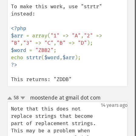
To make this work, use "strtr" 
instead:

<?php

$arr 
= array(
"1" 
=> 
"A"
,
"2" 
=> 
"B"
,
"3" 
=> 
"C"
,
"B" 
=> 
"D"
$word 
= 
"ZBB2"
;

echo 
strtr
(
$word
,
$arr
This returns: "ZDDB"
moostende at gmail dot com
58
¶
up
down
14 years ago
Note that this does not 
replace strings that become 
part of replacement strings. 
This may be a problem when 