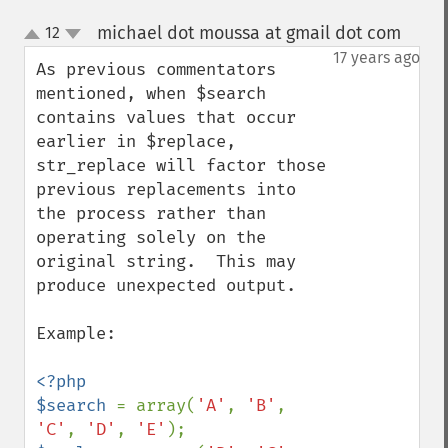
michael dot moussa at gmail dot com
12
¶
up
down
17 years ago
As previous commentators 
mentioned, when $search 
contains values that occur 
earlier in $replace, 
str_replace will factor those 
previous replacements into 
the process rather than 
operating solely on the 
original string.  This may 
produce unexpected output.

Example:

<?php

$search 
= array(
'A'
, 
'B'
, 
'C'
, 
'D'
, 
'E'