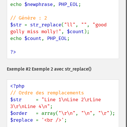
echo 
$newphrase
, 
PHP_EOL
;

$str 
= 
str_replace
(
"ll"
, 
""
, 
"good 
golly miss molly!"
, 
$count
);

echo 
$count
, 
PHP_EOL
;

?>
Exemple #2 Exemple 2 avec
str_replace()
$str     
= 
"Line 1\nLine 2\rLine 
3\r\nLine 4\n"
$order   
= array(
"\r\n"
, 
"\n"
, 
"\r"
$replace 
= 
'<br />'
;
