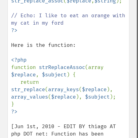
str_replace_assoc
(
$replace
,
$string
);

// Echo: I like to eat an orange with 
Here is the function:

function 
strReplaceAssoc
(array 
$replace
, 
$subject
) {

   return 
str_replace
(
array_keys
(
$replace
), 
array_values
(
$replace
), 
$subject
);    

[Jun 1st, 2010 - EDIT BY thiago AT 
php DOT net: Function has been 