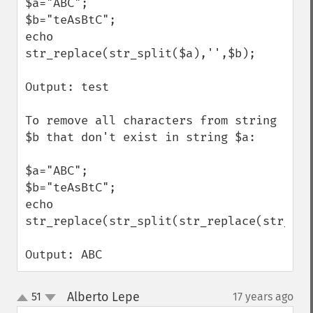
$a="ABC";

$b="teAsBtC";

echo 
str_replace(str_split($a),'',$b); 

Output: test

To remove all characters from string 
$b that don't exist in string $a:

$a="ABC";

$b="teAsBtC";

echo 
str_replace(str_split(str_replace(str_spl
Output: ABC
Alberto Lepe
51
17 years ago
¶
up
down