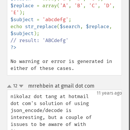
$replace 
= array(
'A'
, 
'B'
, 
'C'
, 
'D'
, 
'E'
$subject 
= 
'abcdefg'
;

echo 
str_replace
(
$search
, 
$replace
, 
$subject
No warning or error is generated in 
either of these cases.
mrrehbein at gmail dot com
12
¶
up
down
11 years ago
nikolaz dot tang at hotmail 
dot com's solution of using 
json_encode/decode is 
interesting, but a couple of 
issues to be aware of with 