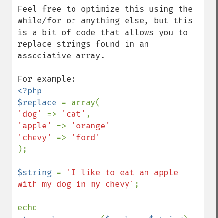
Feel free to optimize this using the 
while/for or anything else, but this 
is a bit of code that allows you to 
replace strings found in an 
associative array.

<?php

$replace 
'dog' 
=> 
'cat'
'apple' 
=> 
'orange'

'chevy' 
=> 
);

$string 
= 
'I like to eat an apple 
with my dog in my chevy'
;

echo 