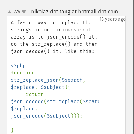
nikolaz dot tang at hotmail dot com
274
¶
up
down
15 years ago
A faster way to replace the 
strings in multidimensional 
array is to json_encode() it, 
do the str_replace() and then 
json_decode() it, like this:

function 
str_replace_json
(
$search
, 
$replace
, 
$subject
){

     return 
json_decode
(
str_replace
(
$search
, 
$replace
,  
json_encode
(
$subject
)));
